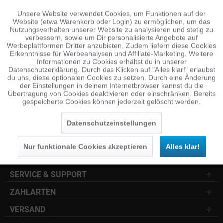
Unsere Website verwendet Cookies, um Funktionen auf der
Aktiv
Funktionale
Website (etwa Warenkorb oder Login) zu ermöglichen, um das
NEWSLETTER
Nutzungsverhalten unserer Website zu analysieren und stetig zu
verbessern, sowie um Dir personalisierte Angebote auf
Jetzt anmelden und 10 € Gutschein sichern
Inaktiv
Tracking
Werbeplattformen Dritter anzubieten. Zudem liefern diese Cookies
Erkenntnisse für Werbeanalysen und Affiliate-Marketing. Weitere
Informationen zu Cookies erhältst du in unserer
SENDEN
Datenschutzerklärung. Durch das Klicken auf "Alles klar!" erlaubst
Inaktiv
Personalisierung
du uns, diese optionalen Cookies zu setzen. Durch eine Änderung
der Einstellungen in deinem Internetbrowser kannst du die
Die
Datenschutzerklärung
habe ich zur Kenntnis
Übertragung von Cookies deaktivieren oder einschränken. Bereits
genommen.
gespeicherte Cookies können jederzeit gelöscht werden.
Inaktiv
Service
KUNDENSERVICE
Datenschutzeinstellungen
INFOCENTER
Nur funktionale Cookies akzeptieren
Alles klar!
SOCIAL MEDIA
SERVICE & SUPPORT
ZAHLARTEN
VERSAND