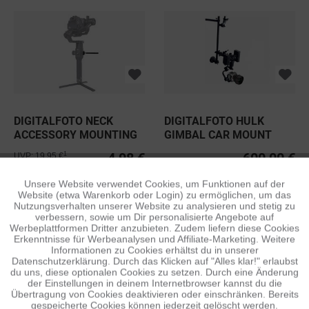
DIGITALFOTO NECK
DIGITALFOTO HULK
ACCESSORY MOUNTING
GIMBAL CAR MOUNT
BOARD FÜR...
SYSTEM
4,98 €
600,00 €
1
UVP: 19,95 €
Unsere Website verwendet Cookies, um Funktionen auf der
Aktiv
Funktionale
Website (etwa Warenkorb oder Login) zu ermöglichen, um das
Nutzungsverhalten unserer Website zu analysieren und stetig zu
verbessern, sowie um Dir personalisierte Angebote auf
Inaktiv
Tracking
Werbeplattformen Dritter anzubieten. Zudem liefern diese Cookies
Erkenntnisse für Werbeanalysen und Affiliate-Marketing. Weitere
Informationen zu Cookies erhältst du in unserer
Datenschutzerklärung. Durch das Klicken auf "Alles klar!" erlaubst
Inaktiv
Personalisierung
du uns, diese optionalen Cookies zu setzen. Durch eine Änderung
der Einstellungen in deinem Internetbrowser kannst du die
Übertragung von Cookies deaktivieren oder einschränken. Bereits
HPRC NYLONPACK 3500
DJI TWIST GRIP DUAL
gespeicherte Cookies können jederzeit gelöscht werden.
Inaktiv