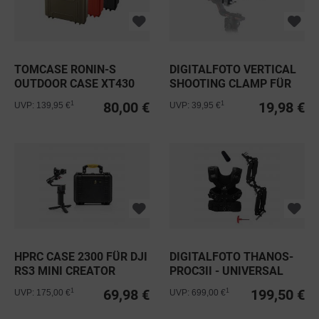
TOMCASE RONIN-S
DIGITALFOTO VERTICAL
OUTDOOR CASE XT430
SHOOTING CLAMP FÜR
DJI...
80,00 €
19,98 €
1
1
UVP: 139,95 €
UVP: 39,95 €
HPRC CASE 2300 FÜR DJI
DIGITALFOTO THANOS-
RS3 MINI CREATOR
PROC3II - UNIVERSAL
COMBO
69,98 €
199,50 €
1
1
UVP: 175,00 €
UVP: 699,00 €