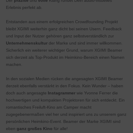
Der
präzise
und
volle
Klang rundet Dein audio-visuelles
Erlebnis perfekt ab.
Entstanden aus einem erfolgreichen Crowdfounding Projekt
bleibt XGIMI weiterhin ganz dicht bei seinen Usern. Feedback
und Input der Nutzer gehören ganz selbstverständlich zur
Unternehmenskultur
der Marke und sind immer willkommen.
Sicherlich ein weiterer wichtiger Grund, warum XGIMI Beamer
sich derzeit als Top-Produkt im Heimkino-Bereich einen Namen
machen.
In den sozialen Medien rücken die angesagten XGIMI Beamer
derzeit ebenfalls verstärkt in den Fokus. Kein Wunder – haben
doch auch angesagte
Instagrammer
wie Yvonne Ferrer die
hochwertigen und kompakten Projektoren für sich entdeckt. Ein
romantisches Freiluft-Kino am Camper macht
zugegebenermaßen viel her und inspiriert uns zu unserem ganz
persönlichen Heimkino-Event. Beamer der Marke XGIMI sind
eben
ganz großes Kino
für alle!