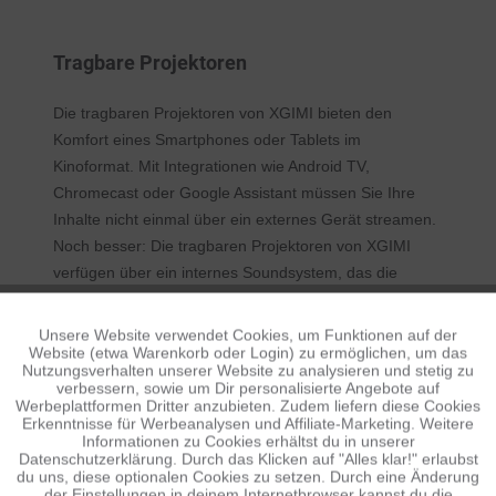
Tragbare Projektoren
Die tragbaren Projektoren von XGIMI bieten den
Komfort eines Smartphones oder Tablets im
Kinoformat. Mit Integrationen wie Android TV,
Chromecast oder Google Assistant müssen Sie Ihre
Inhalte nicht einmal über ein externes Gerät streamen.
Noch besser: Die tragbaren Projektoren von XGIMI
verfügen über ein internes Soundsystem, das die
Verwendung von separaten Lautsprechern oder
Kopfhörern optional macht. Tragbarkeit und ein
Unsere Website verwendet Cookies, um Funktionen auf der
Aktiv
Funktionale
leistungsstarker Akku sind hervorragende
Website (etwa Warenkorb oder Login) zu ermöglichen, um das
Nutzungsverhalten unserer Website zu analysieren und stetig zu
Eigenschaften für alle, die das Kinoerlebnis auch
verbessern, sowie um Dir personalisierte Angebote auf
Inaktiv
Tracking
unterwegs genießen möchten. Von Campingausflügen
Werbeplattformen Dritter anzubieten. Zudem liefern diese Cookies
Erkenntnisse für Werbeanalysen und Affiliate-Marketing. Weitere
über Gartenpartys bis hin zu Kinobesuchen in
Informationen zu Cookies erhältst du in unserer
entlegenen Ecken der Welt - die Möglichkeiten, Ihr Kino
Datenschutzerklärung. Durch das Klicken auf "Alles klar!" erlaubst
Inaktiv
Personalisierung
du uns, diese optionalen Cookies zu setzen. Durch eine Änderung
einzurichten, sind endlos!
der Einstellungen in deinem Internetbrowser kannst du die