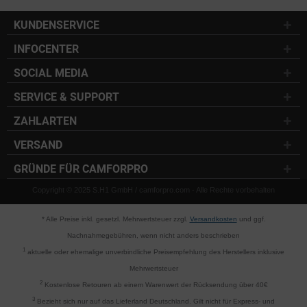
KUNDENSERVICE
INFOCENTER
SOCIAL MEDIA
SERVICE & SUPPORT
ZAHLARTEN
VERSAND
GRÜNDE FÜR CAMFORPRO
Copyright © 2025 S.H1 GmbH / camforpro.com - Alle Rechte vorbehalten
* Alle Preise inkl. gesetzl. Mehrwertsteuer zzgl.
Versandkosten
und ggf.
Nachnahmegebühren, wenn nicht anders beschrieben
1
aktuelle oder ehemalige unverbindliche Preisempfehlung des Herstellers inklusive
Mehrwertsteuer
2
Kostenlose Retouren ab einem Warenwert der Rücksendung über 40€
3
Bezieht sich nur auf das Lieferland Deutschland. Gilt nicht für Express- und