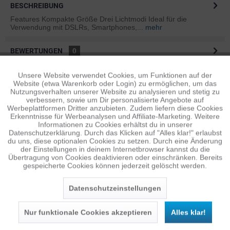
BESCHREIBUNG
Features Kompakte Größe Drei Lichtmodi Ideal für die
Verwendung mit DSLRs, Smartphones,...
mehr
BEWERTUNGEN
0
Bewertungen lesen, schreiben und diskutieren...
mehr
Unsere Website verwendet Cookies, um Funktionen auf der
Aktiv
Funktionale
Website (etwa Warenkorb oder Login) zu ermöglichen, um das
ÄHNLICHE ARTIKEL
Nutzungsverhalten unserer Website zu analysieren und stetig zu
verbessern, sowie um Dir personalisierte Angebote auf
Diese Artikel sind dem Produkt ähnlich ...
mehr
Inaktiv
Tracking
Werbeplattformen Dritter anzubieten. Zudem liefern diese Cookies
Erkenntnisse für Werbeanalysen und Affiliate-Marketing. Weitere
Informationen zu Cookies erhältst du in unserer
Datenschutzerklärung. Durch das Klicken auf "Alles klar!" erlaubst
Inaktiv
Personalisierung
du uns, diese optionalen Cookies zu setzen. Durch eine Änderung
Persönliche Empfehlungen
der Einstellungen in deinem Internetbrowser kannst du die
Übertragung von Cookies deaktivieren oder einschränken. Bereits
gespeicherte Cookies können jederzeit gelöscht werden.
Inaktiv
Service
Datenschutzeinstellungen
Nur funktionale Cookies akzeptieren
Alles klar!