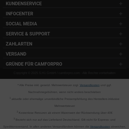
KUNDENSERVICE
INFOCENTER
SOCIAL MEDIA
SERVICE & SUPPORT
ZAHLARTEN
VERSAND
GRÜNDE FÜR CAMFORPRO
Copyright © 2025 S.H1 GmbH / camforpro.com - Alle Rechte vorbehalten
* Alle Preise inkl. gesetzl. Mehrwertsteuer zzgl.
Versandkosten
und ggf.
Nachnahmegebühren, wenn nicht anders beschrieben
1
aktuelle oder ehemalige unverbindliche Preisempfehlung des Herstellers inklusive
Mehrwertsteuer
2
Kostenlose Retouren ab einem Warenwert der Rücksendung über 40€
3
Bezieht sich nur auf das Lieferland Deutschland. Gilt nicht für Express- und
Speditionsversand. In allen anderen Versandländern können die
Versandkosten
abweichen.