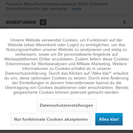
Features Blitzschuhmontagestandard 3fach Aufnahme
Einrastfunktion für das montierte...
mehr
BEWERTUNGEN
0
Bewertungen lesen, schreiben und diskutieren...
mehr
Unsere Website verwendet Cookies, um Funktionen auf der
Aktiv
Funktionale
ÄHNLICHE ARTIKEL
Website (etwa Warenkorb oder Login) zu ermöglichen, um das
Nutzungsverhalten unserer Website zu analysieren und stetig zu
Diese Artikel sind dem Produkt ähnlich ...
mehr
verbessern, sowie um Dir personalisierte Angebote auf
Inaktiv
Tracking
Werbeplattformen Dritter anzubieten. Zudem liefern diese Cookies
Erkenntnisse für Werbeanalysen und Affiliate-Marketing. Weitere
Informationen zu Cookies erhältst du in unserer
Datenschutzerklärung. Durch das Klicken auf "Alles klar!" erlaubst
Inaktiv
Personalisierung
Persönliche Empfehlungen
du uns, diese optionalen Cookies zu setzen. Durch eine Änderung
der Einstellungen in deinem Internetbrowser kannst du die
Übertragung von Cookies deaktivieren oder einschränken. Bereits
gespeicherte Cookies können jederzeit gelöscht werden.
Inaktiv
Service
Datenschutzeinstellungen
Nur funktionale Cookies akzeptieren
Alles klar!