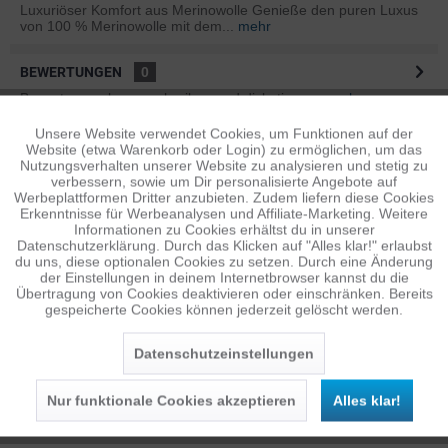
Luxuriöser Komfort aus Merinowolle Genieße den puren Luxus
von 100 % Merinowolle mit dem...
mehr
BEWERTUNGEN
0
Bewertungen lesen, schreiben und diskutieren...
mehr
Unsere Website verwendet Cookies, um Funktionen auf der
Aktiv
Funktionale
ÄHNLICHE ARTIKEL
Website (etwa Warenkorb oder Login) zu ermöglichen, um das
Nutzungsverhalten unserer Website zu analysieren und stetig zu
Diese Artikel sind dem Produkt ähnlich ...
mehr
verbessern, sowie um Dir personalisierte Angebote auf
Inaktiv
Tracking
Werbeplattformen Dritter anzubieten. Zudem liefern diese Cookies
Erkenntnisse für Werbeanalysen und Affiliate-Marketing. Weitere
Informationen zu Cookies erhältst du in unserer
Datenschutzerklärung. Durch das Klicken auf "Alles klar!" erlaubst
Inaktiv
Personalisierung
Persönliche Empfehlungen
du uns, diese optionalen Cookies zu setzen. Durch eine Änderung
der Einstellungen in deinem Internetbrowser kannst du die
Übertragung von Cookies deaktivieren oder einschränken. Bereits
gespeicherte Cookies können jederzeit gelöscht werden.
Inaktiv
Service
Datenschutzeinstellungen
Nur funktionale Cookies akzeptieren
Alles klar!