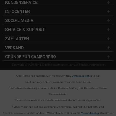
KUNDENSERVICE
INFOCENTER
SOCIAL MEDIA
SERVICE & SUPPORT
ZAHLARTEN
VERSAND
GRÜNDE FÜR CAMFORPRO
Copyright © 2025 S.H1 GmbH / camforpro.com - Alle Rechte vorbehalten
* Alle Preise inkl. gesetzl. Mehrwertsteuer zzgl.
Versandkosten
und ggf.
Nachnahmegebühren, wenn nicht anders beschrieben
1
aktuelle oder ehemalige unverbindliche Preisempfehlung des Herstellers inklusive
Mehrwertsteuer
2
Kostenlose Retouren ab einem Warenwert der Rücksendung über 40€
3
Bezieht sich nur auf das Lieferland Deutschland. Gilt nicht für Express- und
Speditionsversand. In allen anderen Versandländern können die
Versandkosten
abweichen.