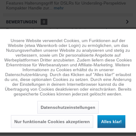
Features Halterungsgriff für DSLRs für Undersling-Perspektive
Kompakter Handle zur...
mehr
BEWERTUNGEN
0
Bewertungen lesen, schreiben und diskutieren...
mehr
Unsere Website verwendet Cookies, um Funktionen auf der
Aktiv
Funktionale
ÄHNLICHE ARTIKEL
Website (etwa Warenkorb oder Login) zu ermöglichen, um das
Nutzungsverhalten unserer Website zu analysieren und stetig zu
Diese Artikel sind dem Produkt ähnlich ...
mehr
verbessern, sowie um Dir personalisierte Angebote auf
Inaktiv
Tracking
Werbeplattformen Dritter anzubieten. Zudem liefern diese Cookies
Erkenntnisse für Werbeanalysen und Affiliate-Marketing. Weitere
Informationen zu Cookies erhältst du in unserer
Datenschutzerklärung. Durch das Klicken auf "Alles klar!" erlaubst
Inaktiv
Personalisierung
Persönliche Empfehlungen
du uns, diese optionalen Cookies zu setzen. Durch eine Änderung
der Einstellungen in deinem Internetbrowser kannst du die
Übertragung von Cookies deaktivieren oder einschränken. Bereits
gespeicherte Cookies können jederzeit gelöscht werden.
Inaktiv
Service
Datenschutzeinstellungen
Nur funktionale Cookies akzeptieren
Alles klar!