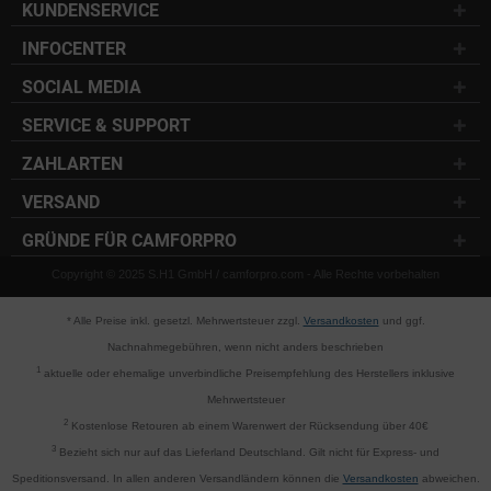
KUNDENSERVICE
INFOCENTER
SOCIAL MEDIA
SERVICE & SUPPORT
ZAHLARTEN
VERSAND
GRÜNDE FÜR CAMFORPRO
Copyright © 2025 S.H1 GmbH / camforpro.com - Alle Rechte vorbehalten
* Alle Preise inkl. gesetzl. Mehrwertsteuer zzgl.
Versandkosten
und ggf.
Nachnahmegebühren, wenn nicht anders beschrieben
1
aktuelle oder ehemalige unverbindliche Preisempfehlung des Herstellers inklusive
Mehrwertsteuer
2
Kostenlose Retouren ab einem Warenwert der Rücksendung über 40€
3
Bezieht sich nur auf das Lieferland Deutschland. Gilt nicht für Express- und
Speditionsversand. In allen anderen Versandländern können die
Versandkosten
abweichen.