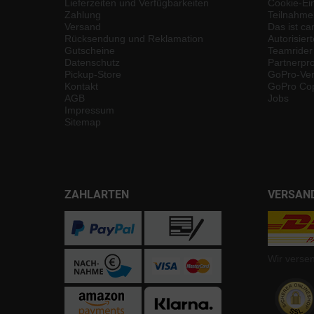
Lieferzeiten und Verfügbarkeiten
Cookie-Ei
Zahlung
Teilnahme
Versand
Das ist ca
Rücksendung und Reklamation
Autorisier
Gutscheine
Teamrider
Datenschutz
Partnerp
Pickup-Store
GoPro-Ver
Kontakt
GoPro Cop
AGB
Jobs
Impressum
Sitemap
ZAHLARTEN
VERSAN
Wir verse