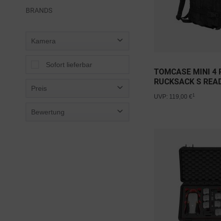
BRANDS
Kamera
Sofort lieferbar
TOMCASE MINI 4 
RUCKSACK S READ
Preis
1
UVP: 119,00 €
Bewertung
von
69,95 €
bis
169,95 €
& mehr
& mehr
& mehr
& mehr