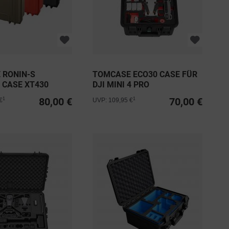
 RONIN-S
TOMCASE ECO30 CASE FÜR
 CASE XT430
DJI MINI 4 PRO
80,00 €
70,00 €
1
1
€
UVP: 109,95 €