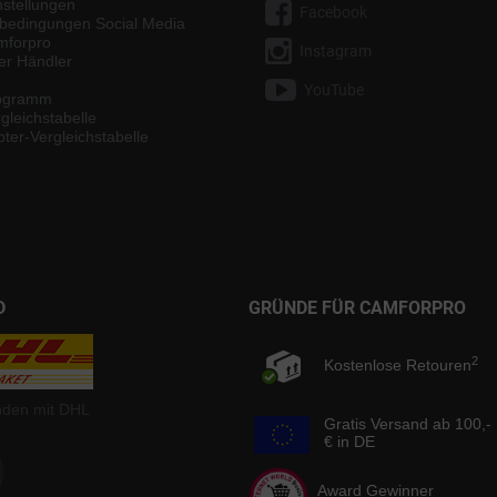
nstellungen
Facebook
bedingungen Social Media
mforpro
Instagram
ter Händler
YouTube
rogramm
gleichstabelle
ter-Vergleichstabelle
D
GRÜNDE FÜR CAMFORPRO
2
Kostenlose Retouren
nden mit DHL
Gratis Versand ab 100,-
€ in DE
Award Gewinner