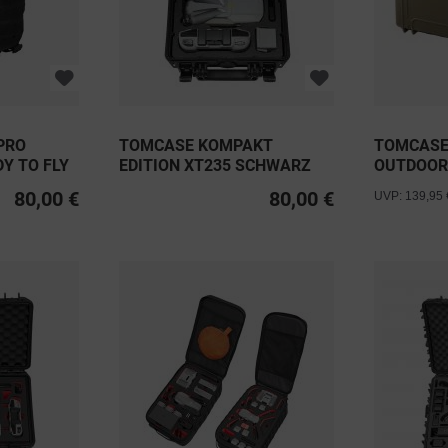
PRO
TOMCASE KOMPAKT
TOMCASE
Y TO FLY
EDITION XT235 SCHWARZ
OUTDOOR
INLAY...
80,00 €
80,00 €
UVP: 139,95 