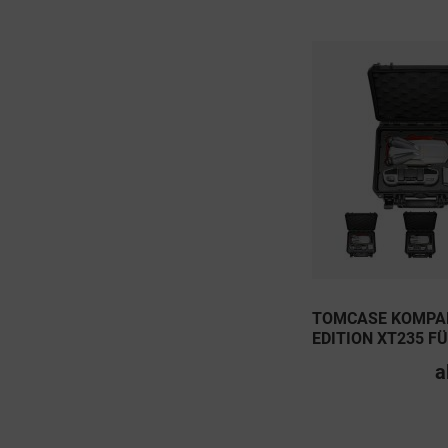
TOMCASE KOMPA
EDITION XT235 F
AIR 2 &...
a