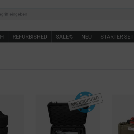
IH
REFURBISHED
SALE%
NEU
STARTER SET