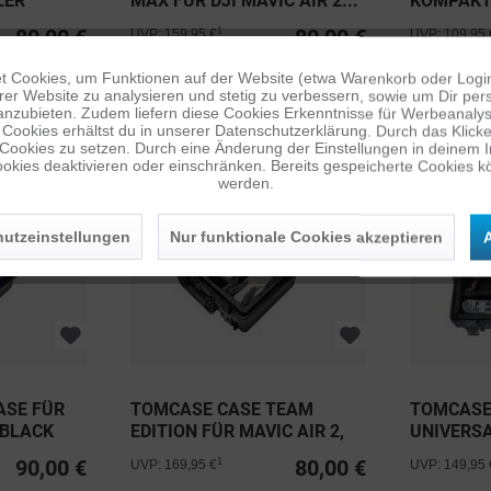
LER
MAX FÜR DJI MAVIC AIR 2...
KOMPAKT-
MAVIC 3
80,00 €
80,00 €
1
UVP: 159,95 €
UVP: 109,95 
 Cookies, um Funktionen auf der Website (etwa Warenkorb oder Logi
er Website zu analysieren und stetig zu verbessern, sowie um Dir pers
anzubieten. Zudem liefern diese Cookies Erkenntnisse für Werbeanalyse
Cookies erhältst du in unserer Datenschutzerklärung. Durch das Klicken 
 Cookies zu setzen. Durch eine Änderung der Einstellungen in deinem 
okies deaktivieren oder einschränken. Bereits gespeicherte Cookies kö
werden.
utzeinstellungen
Nur funktionale Cookies akzeptieren
A
ASE FÜR
TOMCASE CASE TEAM
TOMCASE
 BLACK
EDITION FÜR MAVIC AIR 2,
UNIVERSA
AIR...
COMBO
90,00 €
80,00 €
1
UVP: 169,95 €
UVP: 149,95 