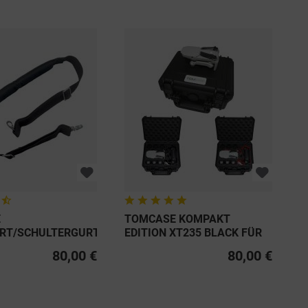
E
TOMCASE KOMPAKT
RT/SCHULTERGURT
EDITION XT235 BLACK FÜR
ER XT430...
MAVIC MINI
80,00 €
80,00 €