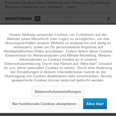
Features Die Must-Have-Halterung zum Filmen auf Sportplätzen
Biegbare Drahtarme zum Verhaken...
mehr
BEWERTUNGEN
0
Bewertungen lesen, schreiben und diskutieren...
mehr
Unsere Website verwendet Cookies, um Funktionen auf der
Aktiv
Funktionale
ÄHNLICHE ARTIKEL
Website (etwa Warenkorb oder Login) zu ermöglichen, um das
Nutzungsverhalten unserer Website zu analysieren und stetig zu
Diese Artikel sind dem Produkt ähnlich ...
mehr
verbessern, sowie um Dir personalisierte Angebote auf
Inaktiv
Tracking
Werbeplattformen Dritter anzubieten. Zudem liefern diese Cookies
Erkenntnisse für Werbeanalysen und Affiliate-Marketing. Weitere
Informationen zu Cookies erhältst du in unserer
Datenschutzerklärung. Durch das Klicken auf "Alles klar!" erlaubst
Inaktiv
Personalisierung
Persönliche Empfehlungen
du uns, diese optionalen Cookies zu setzen. Durch eine Änderung
der Einstellungen in deinem Internetbrowser kannst du die
Übertragung von Cookies deaktivieren oder einschränken. Bereits
gespeicherte Cookies können jederzeit gelöscht werden.
Inaktiv
Service
Datenschutzeinstellungen
Nur funktionale Cookies akzeptieren
Alles klar!