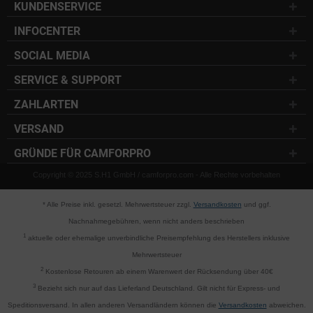
KUNDENSERVICE
INFOCENTER
SOCIAL MEDIA
SERVICE & SUPPORT
ZAHLARTEN
VERSAND
GRÜNDE FÜR CAMFORPRO
Copyright © 2025 S.H1 GmbH / camforpro.com - Alle Rechte vorbehalten
* Alle Preise inkl. gesetzl. Mehrwertsteuer zzgl.
Versandkosten
und ggf.
Nachnahmegebühren, wenn nicht anders beschrieben
1
aktuelle oder ehemalige unverbindliche Preisempfehlung des Herstellers inklusive
Mehrwertsteuer
2
Kostenlose Retouren ab einem Warenwert der Rücksendung über 40€
3
Bezieht sich nur auf das Lieferland Deutschland. Gilt nicht für Express- und
Speditionsversand. In allen anderen Versandländern können die
Versandkosten
abweichen.