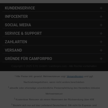
KUNDENSERVICE
INFOCENTER
SOCIAL MEDIA
SERVICE & SUPPORT
ZAHLARTEN
VERSAND
GRÜNDE FÜR CAMFORPRO
Copyright © 2025 S.H1 GmbH / camforpro.com - Alle Rechte vorbehalten
* Alle Preise inkl. gesetzl. Mehrwertsteuer zzgl.
Versandkosten
und ggf.
Nachnahmegebühren, wenn nicht anders beschrieben
1
aktuelle oder ehemalige unverbindliche Preisempfehlung des Herstellers inklusive
Mehrwertsteuer
2
Kostenlose Retouren ab einem Warenwert der Rücksendung über 40€
3
Bezieht sich nur auf das Lieferland Deutschland. Gilt nicht für Express- und