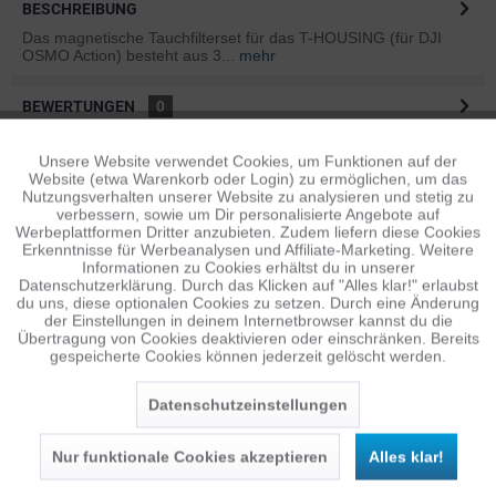
BESCHREIBUNG
Das magnetische Tauchfilterset für das T-HOUSING (für DJI
OSMO Action) besteht aus 3...
mehr
BEWERTUNGEN
0
Bewertungen lesen, schreiben und diskutieren...
mehr
Unsere Website verwendet Cookies, um Funktionen auf der
Aktiv
Funktionale
Website (etwa Warenkorb oder Login) zu ermöglichen, um das
ÄHNLICHE ARTIKEL
Nutzungsverhalten unserer Website zu analysieren und stetig zu
verbessern, sowie um Dir personalisierte Angebote auf
Diese Artikel sind dem Produkt ähnlich ...
mehr
Inaktiv
Tracking
Werbeplattformen Dritter anzubieten. Zudem liefern diese Cookies
Erkenntnisse für Werbeanalysen und Affiliate-Marketing. Weitere
Informationen zu Cookies erhältst du in unserer
Datenschutzerklärung. Durch das Klicken auf "Alles klar!" erlaubst
Inaktiv
Personalisierung
du uns, diese optionalen Cookies zu setzen. Durch eine Änderung
Persönliche Empfehlungen
der Einstellungen in deinem Internetbrowser kannst du die
Übertragung von Cookies deaktivieren oder einschränken. Bereits
gespeicherte Cookies können jederzeit gelöscht werden.
Inaktiv
Service
Datenschutzeinstellungen
Nur funktionale Cookies akzeptieren
Alles klar!