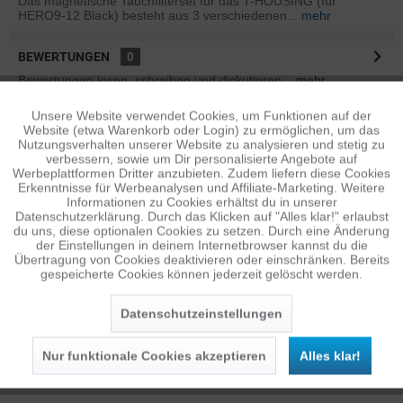
Das magnetische Tauchfilterset für das T-HOUSING (für
HERO9-12 Black) besteht aus 3 verschiedenen...
mehr
BEWERTUNGEN
0
Bewertungen lesen, schreiben und diskutieren...
mehr
Unsere Website verwendet Cookies, um Funktionen auf der
Aktiv
Funktionale
ÄHNLICHE ARTIKEL
Website (etwa Warenkorb oder Login) zu ermöglichen, um das
Nutzungsverhalten unserer Website zu analysieren und stetig zu
Diese Artikel sind dem Produkt ähnlich ...
mehr
verbessern, sowie um Dir personalisierte Angebote auf
Inaktiv
Tracking
Werbeplattformen Dritter anzubieten. Zudem liefern diese Cookies
Erkenntnisse für Werbeanalysen und Affiliate-Marketing. Weitere
Informationen zu Cookies erhältst du in unserer
Datenschutzerklärung. Durch das Klicken auf "Alles klar!" erlaubst
Inaktiv
Persönliche Empfehlungen
Personalisierung
du uns, diese optionalen Cookies zu setzen. Durch eine Änderung
der Einstellungen in deinem Internetbrowser kannst du die
Übertragung von Cookies deaktivieren oder einschränken. Bereits
gespeicherte Cookies können jederzeit gelöscht werden.
Inaktiv
Service
Datenschutzeinstellungen
Nur funktionale Cookies akzeptieren
Alles klar!