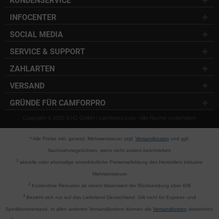
KUNDENSERVICE
INFOCENTER
SOCIAL MEDIA
SERVICE & SUPPORT
ZAHLARTEN
VERSAND
GRÜNDE FÜR CAMFORPRO
Copyright © 2025 S.H1 GmbH / camforpro.com - Alle Rechte vorbehalten
* Alle Preise inkl. gesetzl. Mehrwertsteuer zzgl.
Versandkosten
und ggf.
Nachnahmegebühren, wenn nicht anders beschrieben
1
aktuelle oder ehemalige unverbindliche Preisempfehlung des Herstellers inklusive
Mehrwertsteuer
2
Kostenlose Retouren ab einem Warenwert der Rücksendung über 40€
3
Bezieht sich nur auf das Lieferland Deutschland. Gilt nicht für Express- und
Speditionsversand. In allen anderen Versandländern können die
Versandkosten
abweichen.