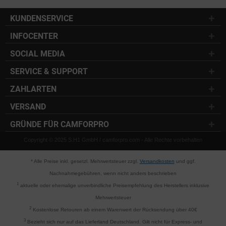
KUNDENSERVICE
INFOCENTER
SOCIAL MEDIA
SERVICE & SUPPORT
ZAHLARTEN
VERSAND
GRÜNDE FÜR CAMFORPRO
Copyright © 2025 S.H1 GmbH / camforpro.com - Alle Rechte vorbehalten
* Alle Preise inkl. gesetzl. Mehrwertsteuer zzgl.
Versandkosten
und ggf.
Nachnahmegebühren, wenn nicht anders beschrieben
1
aktuelle oder ehemalige unverbindliche Preisempfehlung des Herstellers inklusive
Mehrwertsteuer
2
Kostenlose Retouren ab einem Warenwert der Rücksendung über 40€
3
Bezieht sich nur auf das Lieferland Deutschland. Gilt nicht für Express- und