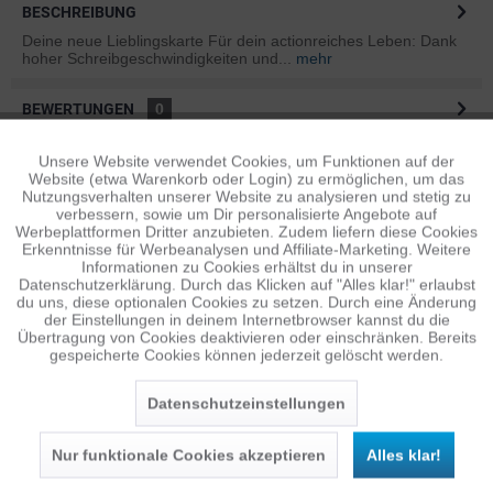
BESCHREIBUNG
Deine neue Lieblingskarte Für dein actionreiches Leben: Dank
hoher Schreibgeschwindigkeiten und...
mehr
BEWERTUNGEN
0
Bewertungen lesen, schreiben und diskutieren...
mehr
Unsere Website verwendet Cookies, um Funktionen auf der
Aktiv
Funktionale
Website (etwa Warenkorb oder Login) zu ermöglichen, um das
ÄHNLICHE ARTIKEL
Nutzungsverhalten unserer Website zu analysieren und stetig zu
verbessern, sowie um Dir personalisierte Angebote auf
Diese Artikel sind dem Produkt ähnlich ...
mehr
Inaktiv
Tracking
Werbeplattformen Dritter anzubieten. Zudem liefern diese Cookies
Erkenntnisse für Werbeanalysen und Affiliate-Marketing. Weitere
Informationen zu Cookies erhältst du in unserer
Datenschutzerklärung. Durch das Klicken auf "Alles klar!" erlaubst
Inaktiv
Personalisierung
du uns, diese optionalen Cookies zu setzen. Durch eine Änderung
Persönliche Empfehlungen
der Einstellungen in deinem Internetbrowser kannst du die
Übertragung von Cookies deaktivieren oder einschränken. Bereits
gespeicherte Cookies können jederzeit gelöscht werden.
Inaktiv
Service
Datenschutzeinstellungen
Nur funktionale Cookies akzeptieren
Alles klar!