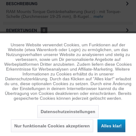
BESCHREIBUNG
RAM Mounts Torque Getränkehalterung (kurz) - mit Torque-
Schelle (Durchmesser 19-25 mm), B-Kugel...
mehr
BEWERTUNGEN
0
Bewertungen lesen, schreiben und diskutieren...
mehr
Unsere Website verwendet Cookies, um Funktionen auf der
Aktiv
Funktionale
Website (etwa Warenkorb oder Login) zu ermöglichen, um das
ÄHNLICHE ARTIKEL
Nutzungsverhalten unserer Website zu analysieren und stetig zu
verbessern, sowie um Dir personalisierte Angebote auf
Diese Artikel sind dem Produkt ähnlich ...
mehr
Inaktiv
Tracking
Werbeplattformen Dritter anzubieten. Zudem liefern diese Cookies
Erkenntnisse für Werbeanalysen und Affiliate-Marketing. Weitere
Informationen zu Cookies erhältst du in unserer
Datenschutzerklärung. Durch das Klicken auf "Alles klar!" erlaubst
Inaktiv
Personalisierung
du uns, diese optionalen Cookies zu setzen. Durch eine Änderung
Persönliche Empfehlungen
der Einstellungen in deinem Internetbrowser kannst du die
Übertragung von Cookies deaktivieren oder einschränken. Bereits
gespeicherte Cookies können jederzeit gelöscht werden.
Inaktiv
Service
Datenschutzeinstellungen
Nur funktionale Cookies akzeptieren
Alles klar!