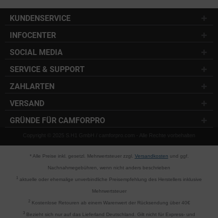
KUNDENSERVICE
INFOCENTER
SOCIAL MEDIA
SERVICE & SUPPORT
ZAHLARTEN
VERSAND
GRÜNDE FÜR CAMFORPRO
Copyright © 2025 S.H1 GmbH / camforpro.com - Alle Rechte vorbehalten
* Alle Preise inkl. gesetzl. Mehrwertsteuer zzgl.
Versandkosten
und ggf.
Nachnahmegebühren, wenn nicht anders beschrieben
1
aktuelle oder ehemalige unverbindliche Preisempfehlung des Herstellers inklusive
Mehrwertsteuer
2
Kostenlose Retouren ab einem Warenwert der Rücksendung über 40€
3
Bezieht sich nur auf das Lieferland Deutschland. Gilt nicht für Express- und