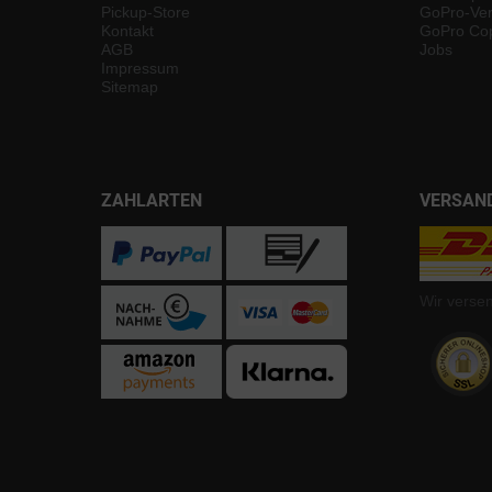
Pickup-Store
GoPro-Ver
Kontakt
GoPro Cop
AGB
Jobs
Impressum
Sitemap
ZAHLARTEN
VERSAN
Wir verse