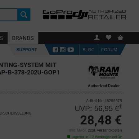
S
BRANDS
SUPPORT
BLOG
FORUM
TING-SYSTEM MIT
P-B-378-202U-GOP1
Authorized Dealer
Artikel-Nr.: 46296675
1
UVP: 56,95 €
VERSCHLÜSSELUNG
28,48 €
inkl. MwSt.
zzgl. Versandkosten
lagernd, in 1-2 Werktagen bei Dir