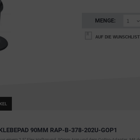
MENGE:
AUF DIE WUNSCHLIST
KEL
LEBEPAD 90MM RAP-B-378-202U-GOP1
s einem 2,5" Flex Haftgrund, 90mm Arm und dem GoPro-Adapter. Mit dem