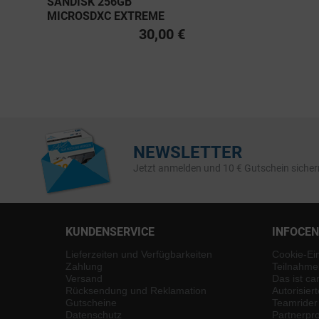
SANDISK 256GB
MICROSDXC EXTREME
PRO UHS-I U3, CLASS 10
30,00 €
V30 A2 200MB/S
NEWSLETTER
Jetzt anmelden und 10 € Gutschein sicher
KUNDENSERVICE
INFOCE
Lieferzeiten und Verfügbarkeiten
Cookie-Ei
Zahlung
Teilnahme
Versand
Das ist ca
Rücksendung und Reklamation
Autorisier
Gutscheine
Teamrider
Datenschutz
Partnerp