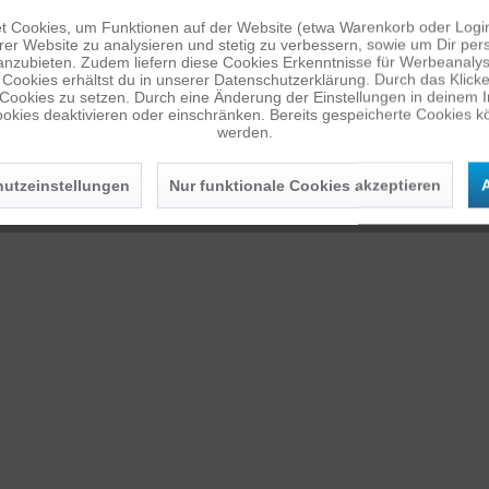
HERO
HERO1
HERO2
 Cookies, um Funktionen auf der Website (etwa Warenkorb oder Logi
er Website zu analysieren und stetig zu verbessern, sowie um Dir pers
HERO7B
HERO7S
HERO
anzubieten. Zudem liefern diese Cookies Erkenntnisse für Werbeanalyse
HERO12B
HERO13B
HE
Cookies erhältst du in unserer Datenschutzerklärung. Durch das Klicken 
 Cookies zu setzen. Durch eine Änderung der Einstellungen in deinem 
okies deaktivieren oder einschränken. Bereits gespeicherte Cookies kö
werden.
utzeinstellungen
Nur funktionale Cookies akzeptieren
A