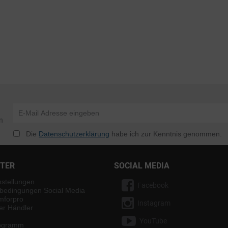
n
Die
Datenschutzerklärung
habe ich zur Kenntnis genommen.
NTER
SOCIAL MEDIA
nstellungen
Facebook
bedingungen Social Media
mforpro
Instagram
ter Händler
YouTube
rogramm