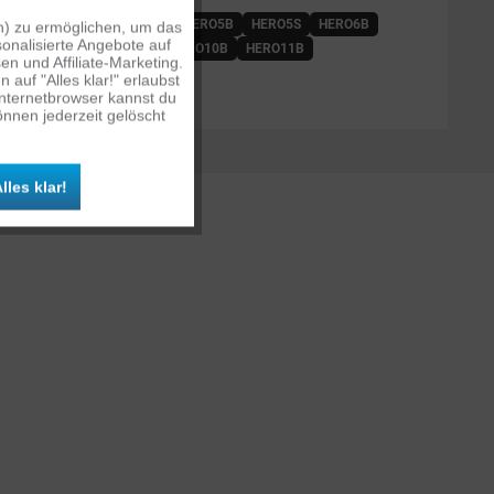
HERO3
HERO3+
HERO4
HERO5B
HERO5S
HERO6B
n) zu ermöglichen, um das
Aktiv
onalisierte Angebote auf
7W
HERO8B
HERO9B
HERO10B
HERO11B
n und Affiliate-Marketing.
ROS
MAX
auf "Alles klar!" erlaubst
Inaktiv
Internetbrowser kannst du
nnen jederzeit gelöscht
Inaktiv
lles klar!
Inaktiv