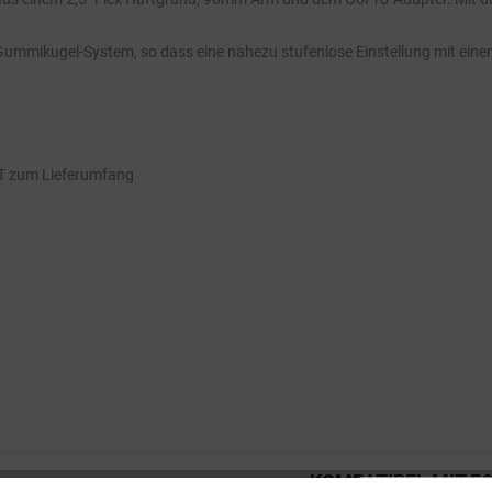
Gummikugel-System, so dass eine nahezu stufenlose Einstellung mit eine
HT zum Lieferumfang
KOMPATIBEL MIT F