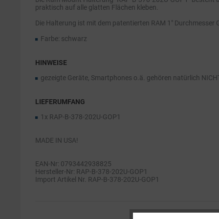
praktisch auf alle glatten Flächen kleben.
Die Halterung ist mit dem patentierten RAM 1" Durchmesser 
Farbe: schwarz
HINWEISE
gezeigte Geräte, Smartphones o.ä. gehören natürlich NIC
LIEFERUMFANG
1x RAP-B-378-202U-GOP1
MADE IN USA!
EAN-Nr: 0793442938825
Hersteller-Nr: RAP-B-378-202U-GOP1
Import Artikel Nr. RAP-B-378-202U-GOP1