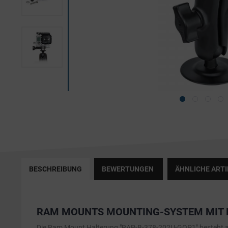
BESCHREIBUNG
BEWERTUNGEN
ÄHNLICHE ARTI
RAM MOUNTS MOUNTING-SYSTEM MIT K
Die Ram Mount Halterung "RAP-B-378-202U-GOP1" besteht au