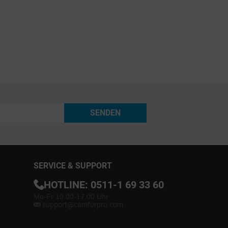
SENDEN
SERVICE & SUPPORT
HOTLINE:
0511-1 69 33 60
Mo-Fr 10.00-17.00 Uhr
support@camforpro.com