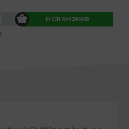
IN DEN
WARENKORB
E
 mitgelieferten PSA-Stick-Pad, kannst Du die Halterung