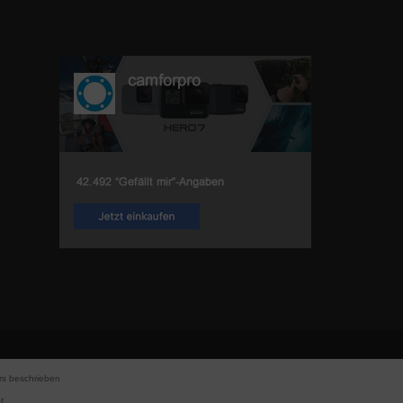
s beschrieben
r