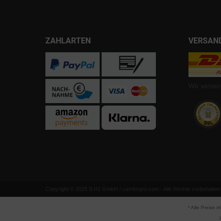
ZAHLARTEN
VERSAN
Wir verse
Copyright © 2025 S.H1 GmbH / camforpro.com - Alle Rechte vorbehalten
* Alle Preise i
1