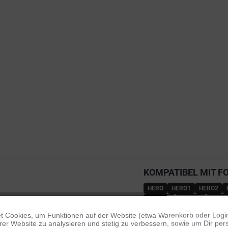
KOMPATIBEL MIT F
HERO
HERO1
HERO2
HERO7B
HERO7S
HERO
HERO12B
HERO13B
HE
 Cookies, um Funktionen auf der Website (etwa Warenkorb oder Logi
er Website zu analysieren und stetig zu verbessern, sowie um Dir pers