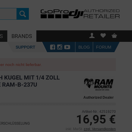
S
BRANDS
SUPPORT
BLOG
FORUM
r noch nicht lieferbar.
 KUGEL MIT 1/4 ZOLL
 RAM-B-237U
Authorized Dealer
Artikel-Nr.: 42519270
16,95 €
VERSCHLÜSSELUNG
inkl. MwSt.
zzgl. Versandkosten