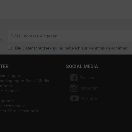
n
Die
Datenschutzerklärung
habe ich zur Kenntnis genommen.
NTER
SOCIAL MEDIA
nstellungen
Facebook
bedingungen Social Media
mforpro
Instagram
ter Händler
YouTube
rogramm
gleichstabelle
ter-Vergleichstabelle