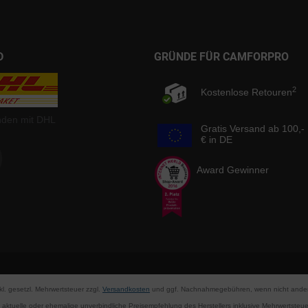
D
GRÜNDE FÜR CAMFORPRO
2
Kostenlose Retouren
nden mit DHL
Gratis Versand ab 100,-
€ in DE
Award Gewinner
nkl. gesetzl. Mehrwertsteuer zzgl.
Versandkosten
und ggf. Nachnahmegebühren, wenn nicht ander
aktuelle oder ehemalige unverbindliche Preisempfehlung des Herstellers inklusive Mehrwertsteue