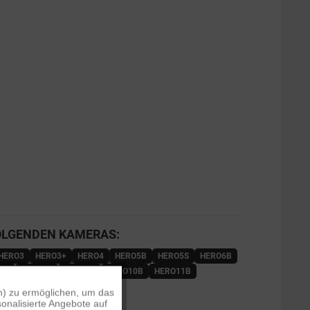
OLGENDEN KAMERAS:
HERO3
HERO3+
HERO4
HERO5B
HERO5S
HERO6B
7W
HERO8B
HERO9B
HERO10B
HERO11B
ROS
MAX
n) zu ermöglichen, um das
Aktiv
onalisierte Angebote auf