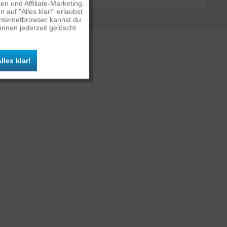
n und Affiliate-Marketing.
auf "Alles klar!" erlaubst
Inaktiv
Internetbrowser kannst du
nnen jederzeit gelöscht
Inaktiv
lles klar!
Inaktiv