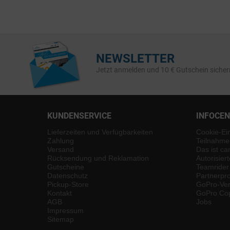
NEWSLETTER
Jetzt anmelden und 10 € Gutschein sicher
KUNDENSERVICE
INFOCE
Lieferzeiten und Verfügbarkeiten
Cookie-Ei
Zahlung
Teilnahme
Versand
Das ist ca
Rücksendung und Reklamation
Autorisier
Gutscheine
Teamrider
Datenschutz
Partnerp
Pickup-Store
GoPro-Ver
Kontakt
GoPro Cop
AGB
Jobs
Impressum
Sitemap