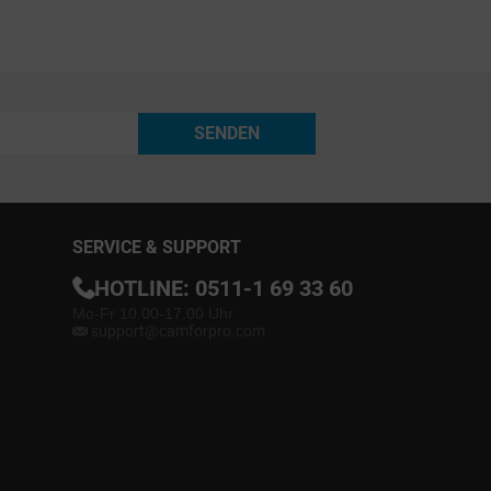
SENDEN
SERVICE & SUPPORT
HOTLINE:
0511-1 69 33 60
Mo-Fr 10.00-17.00 Uhr
support@camforpro.com