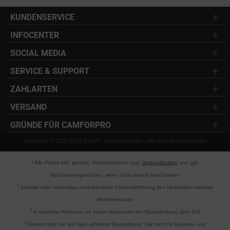
KUNDENSERVICE
INFOCENTER
SOCIAL MEDIA
SERVICE & SUPPORT
ZAHLARTEN
VERSAND
GRÜNDE FÜR CAMFORPRO
Copyright © 2025 S.H1 GmbH / camforpro.com - Alle Rechte vorbehalten
* Alle Preise inkl. gesetzl. Mehrwertsteuer zzgl.
Versandkosten
und ggf.
Nachnahmegebühren, wenn nicht anders beschrieben
1
aktuelle oder ehemalige unverbindliche Preisempfehlung des Herstellers inklusive
Mehrwertsteuer
2
Kostenlose Retouren ab einem Warenwert der Rücksendung über 40€
3
Bezieht sich nur auf das Lieferland Deutschland. Gilt nicht für Express- und