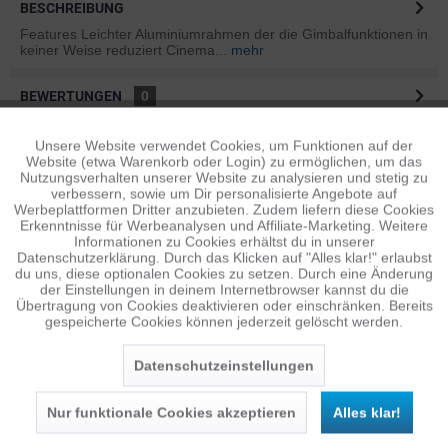
BESCHREIBUNG
Features Leichter Aluminiumrahmen der die Gimbalfunktionen in
keiner Weise reduziert Cinema...
mehr
BEWERTUNGEN
0
Bewertungen lesen, schreiben und diskutieren...
mehr
Unsere Website verwendet Cookies, um Funktionen auf der
Aktiv
Funktionale
Website (etwa Warenkorb oder Login) zu ermöglichen, um das
ÄHNLICHE ARTIKEL
Nutzungsverhalten unserer Website zu analysieren und stetig zu
verbessern, sowie um Dir personalisierte Angebote auf
Diese Artikel sind dem Produkt ähnlich ...
mehr
Inaktiv
Tracking
Werbeplattformen Dritter anzubieten. Zudem liefern diese Cookies
Erkenntnisse für Werbeanalysen und Affiliate-Marketing. Weitere
Informationen zu Cookies erhältst du in unserer
Datenschutzerklärung. Durch das Klicken auf "Alles klar!" erlaubst
Inaktiv
Personalisierung
du uns, diese optionalen Cookies zu setzen. Durch eine Änderung
Persönliche Empfehlungen
der Einstellungen in deinem Internetbrowser kannst du die
Übertragung von Cookies deaktivieren oder einschränken. Bereits
gespeicherte Cookies können jederzeit gelöscht werden.
Inaktiv
Service
Datenschutzeinstellungen
Nur funktionale Cookies akzeptieren
Alles klar!