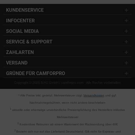
KUNDENSERVICE
INFOCENTER
SOCIAL MEDIA
SERVICE & SUPPORT
ZAHLARTEN
VERSAND
GRÜNDE FÜR CAMFORPRO
Copyright © 2025 S.H1 GmbH / camforpro.com - Alle Rechte vorbehalten
* Alle Preise inkl. gesetzl. Mehrwertsteuer zzgl.
Versandkosten
und ggf.
Nachnahmegebühren, wenn nicht anders beschrieben
1
aktuelle oder ehemalige unverbindliche Preisempfehlung des Herstellers inklusive
Mehrwertsteuer
2
Kostenlose Retouren ab einem Warenwert der Rücksendung über 40€
3
Bezieht sich nur auf das Lieferland Deutschland. Gilt nicht für Express- und