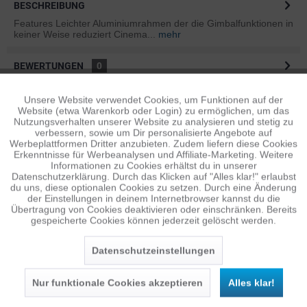
BESCHREIBUNG
Features Leichter Aluminiumrahmen der die Gimbalfunktionen in
keiner Weise reduziert Cinema...
mehr
BEWERTUNGEN
0
Bewertungen lesen, schreiben und diskutieren...
mehr
Unsere Website verwendet Cookies, um Funktionen auf der
Aktiv
Funktionale
Website (etwa Warenkorb oder Login) zu ermöglichen, um das
ÄHNLICHE ARTIKEL
Nutzungsverhalten unserer Website zu analysieren und stetig zu
verbessern, sowie um Dir personalisierte Angebote auf
Diese Artikel sind dem Produkt ähnlich ...
mehr
Inaktiv
Tracking
Werbeplattformen Dritter anzubieten. Zudem liefern diese Cookies
Erkenntnisse für Werbeanalysen und Affiliate-Marketing. Weitere
Informationen zu Cookies erhältst du in unserer
Datenschutzerklärung. Durch das Klicken auf "Alles klar!" erlaubst
Inaktiv
Personalisierung
du uns, diese optionalen Cookies zu setzen. Durch eine Änderung
Persönliche Empfehlungen
der Einstellungen in deinem Internetbrowser kannst du die
Übertragung von Cookies deaktivieren oder einschränken. Bereits
gespeicherte Cookies können jederzeit gelöscht werden.
Inaktiv
Service
Datenschutzeinstellungen
Nur funktionale Cookies akzeptieren
Alles klar!