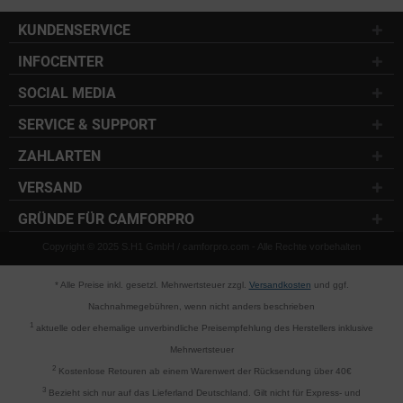
KUNDENSERVICE
INFOCENTER
SOCIAL MEDIA
SERVICE & SUPPORT
ZAHLARTEN
VERSAND
GRÜNDE FÜR CAMFORPRO
Copyright © 2025 S.H1 GmbH / camforpro.com - Alle Rechte vorbehalten
* Alle Preise inkl. gesetzl. Mehrwertsteuer zzgl.
Versandkosten
und ggf.
Nachnahmegebühren, wenn nicht anders beschrieben
1
aktuelle oder ehemalige unverbindliche Preisempfehlung des Herstellers inklusive
Mehrwertsteuer
2
Kostenlose Retouren ab einem Warenwert der Rücksendung über 40€
3
Bezieht sich nur auf das Lieferland Deutschland. Gilt nicht für Express- und