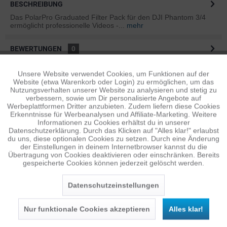
BESCHREIBUNG
Das PolarPro Graduated Filter Pack für den DJI Phantom 3/4
ermöglicht professionelle Videos -...
mehr
BEWERTUNGEN
0
Bewertungen lesen, schreiben und diskutieren...
mehr
Unsere Website verwendet Cookies, um Funktionen auf der
Aktiv
Funktionale
Website (etwa Warenkorb oder Login) zu ermöglichen, um das
ÄHNLICHE ARTIKEL
Nutzungsverhalten unserer Website zu analysieren und stetig zu
verbessern, sowie um Dir personalisierte Angebote auf
Diese Artikel sind dem Produkt ähnlich ...
mehr
Inaktiv
Tracking
Werbeplattformen Dritter anzubieten. Zudem liefern diese Cookies
Erkenntnisse für Werbeanalysen und Affiliate-Marketing. Weitere
Informationen zu Cookies erhältst du in unserer
Datenschutzerklärung. Durch das Klicken auf "Alles klar!" erlaubst
Inaktiv
Personalisierung
du uns, diese optionalen Cookies zu setzen. Durch eine Änderung
Persönliche Empfehlungen
der Einstellungen in deinem Internetbrowser kannst du die
Übertragung von Cookies deaktivieren oder einschränken. Bereits
gespeicherte Cookies können jederzeit gelöscht werden.
Inaktiv
Service
Datenschutzeinstellungen
Nur funktionale Cookies akzeptieren
Alles klar!