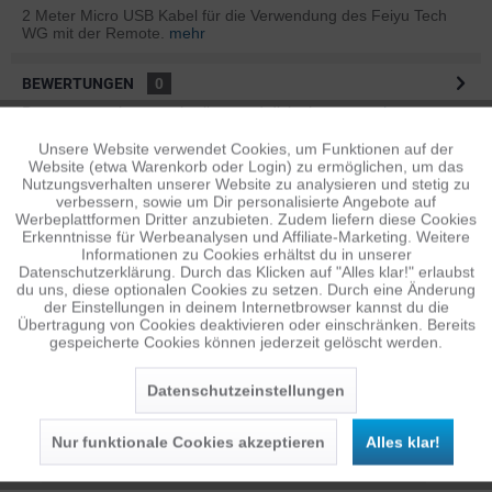
2 Meter Micro USB Kabel für die Verwendung des Feiyu Tech
WG mit der Remote.
mehr
BEWERTUNGEN
0
Bewertungen lesen, schreiben und diskutieren...
mehr
Unsere Website verwendet Cookies, um Funktionen auf der
Aktiv
Funktionale
ÄHNLICHE ARTIKEL
Website (etwa Warenkorb oder Login) zu ermöglichen, um das
Nutzungsverhalten unserer Website zu analysieren und stetig zu
Diese Artikel sind dem Produkt ähnlich ...
mehr
verbessern, sowie um Dir personalisierte Angebote auf
Inaktiv
Tracking
Werbeplattformen Dritter anzubieten. Zudem liefern diese Cookies
Erkenntnisse für Werbeanalysen und Affiliate-Marketing. Weitere
Informationen zu Cookies erhältst du in unserer
Datenschutzerklärung. Durch das Klicken auf "Alles klar!" erlaubst
Inaktiv
Personalisierung
Persönliche Empfehlungen
du uns, diese optionalen Cookies zu setzen. Durch eine Änderung
der Einstellungen in deinem Internetbrowser kannst du die
Übertragung von Cookies deaktivieren oder einschränken. Bereits
gespeicherte Cookies können jederzeit gelöscht werden.
Inaktiv
Service
Datenschutzeinstellungen
Nur funktionale Cookies akzeptieren
Alles klar!