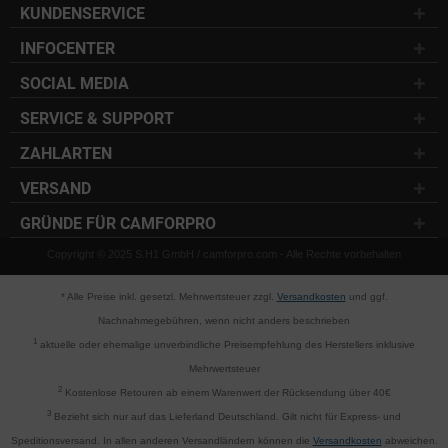
KUNDENSERVICE
INFOCENTER
SOCIAL MEDIA
SERVICE & SUPPORT
ZAHLARTEN
VERSAND
GRÜNDE FÜR CAMFORPRO
Copyright © 2025 S.H1 GmbH / camforpro.com - Alle Rechte vorbehalten
* Alle Preise inkl. gesetzl. Mehrwertsteuer zzgl.
Versandkosten
und ggf.
Nachnahmegebühren, wenn nicht anders beschrieben
1
aktuelle oder ehemalige unverbindliche Preisempfehlung des Herstellers inklusive
Mehrwertsteuer
2
Kostenlose Retouren ab einem Warenwert der Rücksendung über 40€
3
Bezieht sich nur auf das Lieferland Deutschland. Gilt nicht für Express- und
Speditionsversand. In allen anderen Versandländern können die
Versandkosten
abweichen.