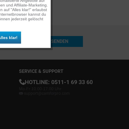
onalisierte Angebote auf
n und Affiliate-Marketing.
auf "Alles klar!" erlaubst
Inaktiv
Internetbrowser kannst du
nnen jederzeit gelöscht
Inaktiv
lles klar!
SENDEN
Inaktiv
SERVICE & SUPPORT
HOTLINE:
0511-1 69 33 60
Mo-Fr 10.00-17.00 Uhr
support@camforpro.com