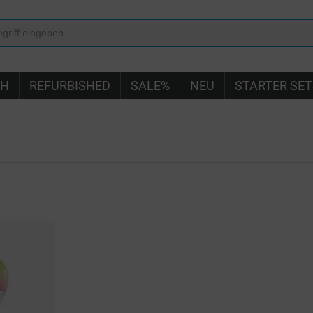
IH
REFURBISHED
SALE%
NEU
STARTER SET