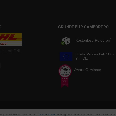
D
GRÜNDE FÜR CAMFORPRO
2
Kostenlose Retouren
nden mit DHL
Gratis Versand ab 100,-
€ in DE
Award Gewinner
nkl. gesetzl. Mehrwertsteuer zzgl.
Versandkosten
und ggf. Nachnahmegebühren, wenn nicht ander