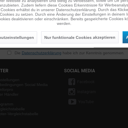
er Website zu analysieren und stetig zu verbessern, sowie um Dir pers
anzubieten. Zudem liefern diese Cookies Erkenntnisse für Werbeanalyse
Cookies erhältst du in unserer Datenschutzerklärung. Durch das Klicken 
 Cookies zu setzen. Durch eine Änderung der Einstellungen in deinem 
okies deaktivieren oder einschränken. Bereits gespeicherte Cookies kö
werden.
utzeinstellungen
Nur funktionale Cookies akzeptieren
A
n
Die
Datenschutzerklärung
habe ich zur Kenntnis genommen.
NTER
SOCIAL MEDIA
nstellungen
Facebook
bedingungen Social Media
mforpro
Instagram
ter Händler
YouTube
rogramm
gleichstabelle
ter-Vergleichstabelle