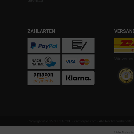
Sitemap
ZAHLARTEN
VERSAN
Wir verse
Copyright © 2025 S.H1 GmbH / camforpro.com - Alle Rechte vorbehalten
* Alle Preise i