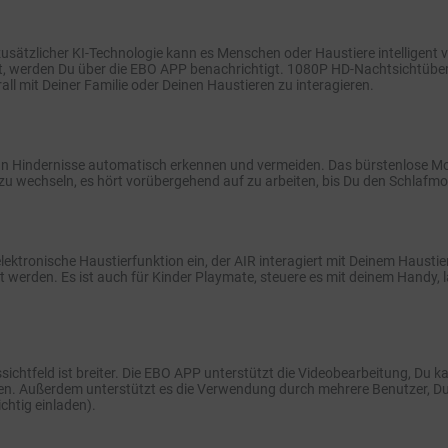
zusätzlicher KI-Technologie kann es Menschen oder Haustiere intellige
nnt, werden Du über die EBO APP benachrichtigt. 1080P HD-Nachtsichtü
ll mit Deiner Familie oder Deinen Haustieren zu interagieren.
 Hindernisse automatisch erkennen und vermeiden. Das bürstenlose Moto
zu wechseln, es hört vorübergehend auf zu arbeiten, bis Du den Schlafm
lektronische Haustierfunktion ein, der AIR interagiert mit Deinem Hausti
t werden. Es ist auch für Kinder Playmate, steuere es mit deinem Handy,
tfeld ist breiter. Die EBO APP unterstützt die Videobearbeitung, Du kan
en. Außerdem unterstützt es die Verwendung durch mehrere Benutzer, Du
chtig einladen).