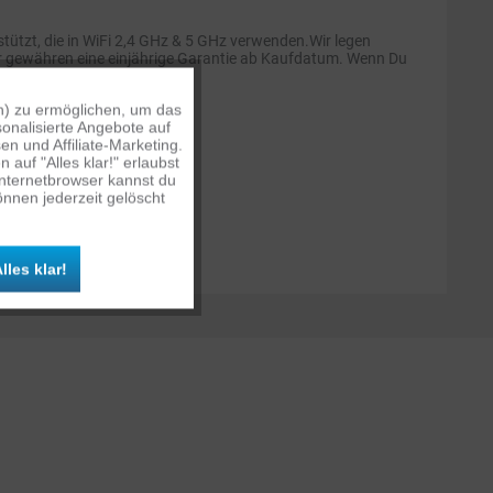
ützt, die in WiFi 2,4 GHz & 5 GHz verwenden.Wir legen
ir gewähren eine einjährige Garantie ab Kaufdatum. Wenn Du
n) zu ermöglichen, um das
Aktiv
onalisierte Angebote auf
n und Affiliate-Marketing.
auf "Alles klar!" erlaubst
Inaktiv
Internetbrowser kannst du
nnen jederzeit gelöscht
Inaktiv
lles klar!
Inaktiv