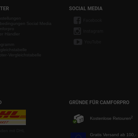
NTER
SOCIAL MEDIA
nstellungen
Facebook
bedingungen Social Media
mforpro
Instagram
ter Händler
YouTube
rogramm
gleichstabelle
ter-Vergleichstabelle
D
GRÜNDE FÜR CAMFORPRO
2
Kostenlose Retouren
nden mit DHL
Gratis Versand ab 100,-