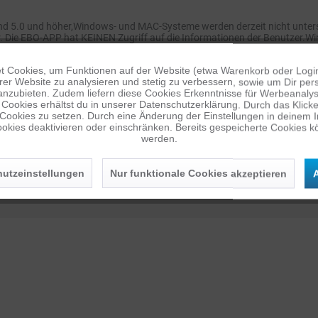
und 5.0 und höher,Windows- und MAC-Systeme werden derzeit nicht unterst
er. Die EBO-APP hat KEINEN Zugriff auf die Informationen der Benutzer.W
 wird innerhalb von 24 Stunden antworten.
 Cookies, um Funktionen auf der Website (etwa Warenkorb oder Logi
er Website zu analysieren und stetig zu verbessern, sowie um Dir pers
anzubieten. Zudem liefern diese Cookies Erkenntnisse für Werbeanalyse
Cookies erhältst du in unserer Datenschutzerklärung. Durch das Klicken 
 Cookies zu setzen. Durch eine Änderung der Einstellungen in deinem 
okies deaktivieren oder einschränken. Bereits gespeicherte Cookies kö
werden.
utzeinstellungen
Nur funktionale Cookies akzeptieren
A