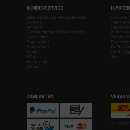
KUNDENSERVICE
INFOCE
Lieferzeiten und Verfügbarkeiten
Cookie-Ei
Zahlung
Teilnahme
Versand
Das ist ca
Rücksendung und Reklamation
Autorisier
Gutscheine
Teamrider
Datenschutz
Partnerp
Pickup-Store
GoPro-Ver
Kontakt
GoPro Cop
AGB
Jobs
Impressum
Sitemap
ZAHLARTEN
VERSAN
Wir verse