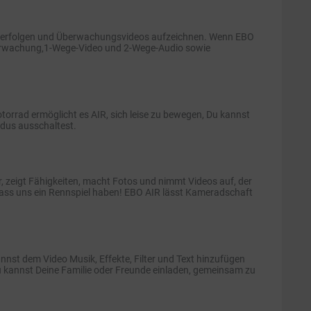
nt verfolgen und Überwachungsvideos aufzeichnen. Wenn EBO
berwachung,1-Wege-Video und 2-Wege-Audio sowie
rrad ermöglicht es AIR, sich leise zu bewegen, Du kannst
odus ausschaltest.
er, zeigt Fähigkeiten, macht Fotos und nimmt Videos auf, der
 lass uns ein Rennspiel haben! EBO AIR lässt Kameradschaft
nst dem Video Musik, Effekte, Filter und Text hinzufügen
 kannst Deine Familie oder Freunde einladen, gemeinsam zu