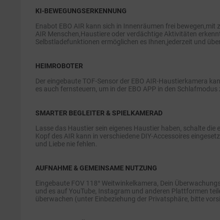
KI-BEWEGUNGSERKENNUNG
Enabot EBO AIR kann sich in Innenräumen frei bewegen,mit 
AIR Menschen,Haustiere oder verdächtige Aktivitäten erke
Selbstladefunktionen ermöglichen es Ihnen,jederzeit und übera
HEIMROBOTER
Der eingebaute TOF-Sensor der EBO AIR-Haustierkamera kann
es auch fernsteuern, um in der EBO APP in den Schlafmodus 
SMARTER BEGLEITER & SPIELKAMERAD
Lasse das Haustier sein eigenes Haustier haben, schalte die e
Kopf des AIR kann in verschiedene DIY-Accessoires eingesetz
und Liebe nie fehlen.
AUFNAHME & GEMEINSAME NUTZUNG
Eingebaute FOV 118° Weitwinkelkamera, Dein Überwachungssich
und es auf YouTube, Instagram und anderen Plattformen teil
überwachen (unter Einbeziehung der Privatsphäre, bitte vorsi