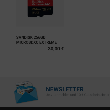
SANDISK 256GB
MICROSDXC EXTREME
PRO UHS-I U3, CLASS 10
30,00 €
V30 A2 200MB/S
NEWSLETTER
Jetzt anmelden und 10 € Gutschein sicher