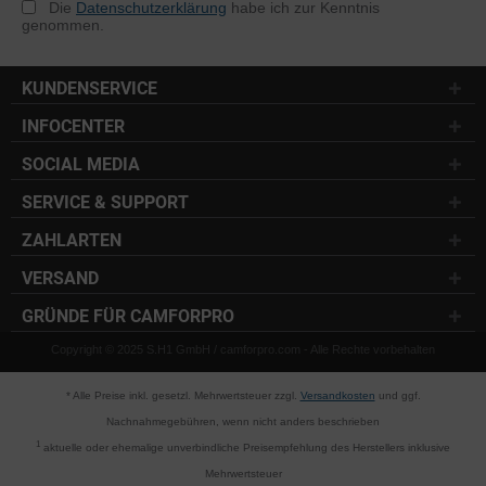
Die
Datenschutzerklärung
habe ich zur Kenntnis
genommen.
KUNDENSERVICE
INFOCENTER
SOCIAL MEDIA
SERVICE & SUPPORT
ZAHLARTEN
VERSAND
GRÜNDE FÜR CAMFORPRO
Copyright © 2025 S.H1 GmbH / camforpro.com - Alle Rechte vorbehalten
* Alle Preise inkl. gesetzl. Mehrwertsteuer zzgl.
Versandkosten
und ggf.
Nachnahmegebühren, wenn nicht anders beschrieben
1
aktuelle oder ehemalige unverbindliche Preisempfehlung des Herstellers inklusive
Mehrwertsteuer