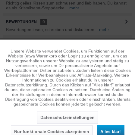
Richtig geiles Kissen zum schmusen und lieb haben. Du kannst
es als Kristallsamt-Steppdecke...
mehr
BEWERTUNGEN
0
Bewertungen lesen, schreiben und diskutieren...
mehr
INFOS ZUM HERSTELLER
Unsere Website verwendet Cookies, um Funktionen auf der
Aktiv
Folgende Infos zum Hersteller sind verfübar......
mehr
Funktionale
Website (etwa Warenkorb oder Login) zu ermöglichen, um das
Nutzungsverhalten unserer Website zu analysieren und stetig zu
ÄHNLICHE ARTIKEL
verbessern, sowie um Dir personalisierte Angebote auf
Inaktiv
Tracking
Werbeplattformen Dritter anzubieten. Zudem liefern diese Cookies
Diese Artikel sind dem Produkt ähnlich ...
mehr
Erkenntnisse für Werbeanalysen und Affiliate-Marketing. Weitere
Informationen zu Cookies erhältst du in unserer
Datenschutzerklärung. Durch das Klicken auf "Alles klar!" erlaubst
Inaktiv
Personalisierung
du uns, diese optionalen Cookies zu setzen. Durch eine Änderung
der Einstellungen in deinem Internetbrowser kannst du die
Übertragung von Cookies deaktivieren oder einschränken. Bereits
Persönliche Empfehlungen
gespeicherte Cookies können jederzeit gelöscht werden.
Inaktiv
Service
Datenschutzeinstellungen
Nur funktionale Cookies akzeptieren
Alles klar!