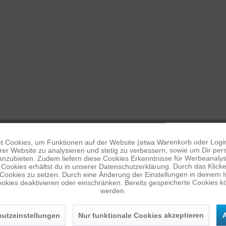
 Cookies, um Funktionen auf der Website (etwa Warenkorb oder Logi
er Website zu analysieren und stetig zu verbessern, sowie um Dir pers
anzubieten. Zudem liefern diese Cookies Erkenntnisse für Werbeanalyse
Cookies erhältst du in unserer Datenschutzerklärung. Durch das Klicken 
 Cookies zu setzen. Durch eine Änderung der Einstellungen in deinem 
okies deaktivieren oder einschränken. Bereits gespeicherte Cookies kö
werden.
utzeinstellungen
Nur funktionale Cookies akzeptieren
A