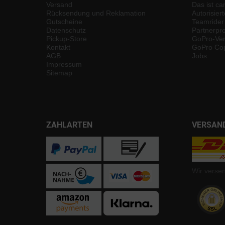
Versand
Das ist ca
Rücksendung und Reklamation
Autorisier
Gutscheine
Teamrider
Datenschutz
Partnerp
Pickup-Store
GoPro-Ver
Kontakt
GoPro Cop
AGB
Jobs
Impressum
Sitemap
ZAHLARTEN
VERSAN
Wir verse