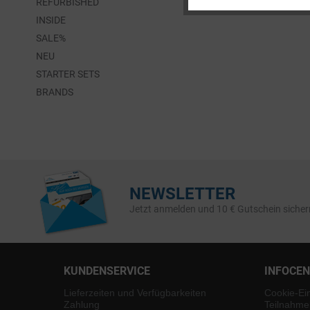
REFURBISHED
Service
INSIDE
SALE%
NEU
STARTER SETS
BRANDS
NEWSLETTER
Jetzt anmelden und 10 € Gutschein sicher
KUNDENSERVICE
INFOCE
Lieferzeiten und Verfügbarkeiten
Cookie-Ei
Zahlung
Teilnahme