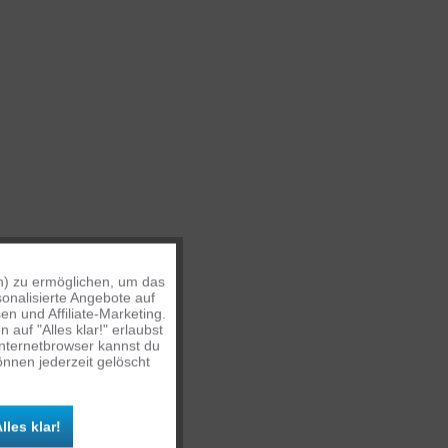
n) zu ermöglichen, um das
Aktiv
onalisierte Angebote auf
n und Affiliate-Marketing.
auf "Alles klar!" erlaubst
Inaktiv
Internetbrowser kannst du
nnen jederzeit gelöscht
Inaktiv
lles klar!