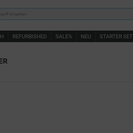
IH
REFURBISHED
SALE%
NEU
STARTER SET
ER