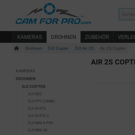
KAMERAS
DROHNEN
ZUBEHÖR
VERLE
Drohnen
DJI Copter
DJI Air 2S
Air 2S Copter
AIR 2S COPT
KAMERAS
DROHNEN
DJI COPTER
DJI NEO
DJI FPV COMBO
DJI AVATA
DJI AVATA 2
DJI MINI 4 PRO
DJI MINI 4K