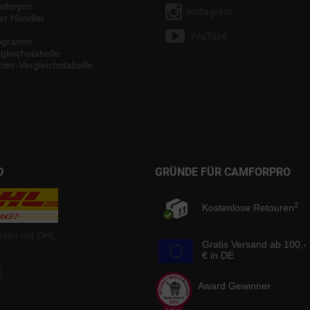
mforpro
Instagram
ter Händler
YouTube
rogramm
gleichstabelle
ter-Vergleichstabelle
D
GRÜNDE FÜR CAMFORPRO
2
Kostenlose Retouren
nden mit DHL
Gratis Versand ab 100,-
€ in DE
Award Gewinner