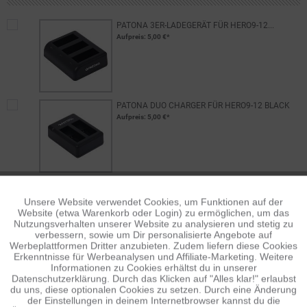
PATONA 3ER-LADEGERÄT FÜR HERO9-12...
Aufpreis
: 5,00 €*
PATONA DUO CHARGER FÜR HERO9-12 BLACK
Aufpreis
: 5,00 €*
Unsere Website verwendet Cookies, um Funktionen auf der
Aktiv
Funktionale
BESCHREIBUNG
Website (etwa Warenkorb oder Login) zu ermöglichen, um das
Nutzungsverhalten unserer Website zu analysieren und stetig zu
Features Besteht aus 'Low Temperature Cells' für besonders
verbessern, sowie um Dir personalisierte Angebote auf
kalte Umgebungen 1730mAh 3,85V...
mehr
Inaktiv
Tracking
Werbeplattformen Dritter anzubieten. Zudem liefern diese Cookies
Erkenntnisse für Werbeanalysen und Affiliate-Marketing. Weitere
Informationen zu Cookies erhältst du in unserer
BEWERTUNGEN
0
Datenschutzerklärung. Durch das Klicken auf "Alles klar!" erlaubst
Inaktiv
Personalisierung
Bewertungen lesen, schreiben und diskutieren...
mehr
du uns, diese optionalen Cookies zu setzen. Durch eine Änderung
der Einstellungen in deinem Internetbrowser kannst du die