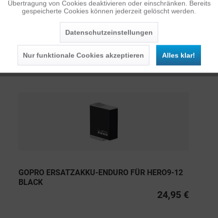
Übertragung von Cookies deaktivieren oder einschränken. Bereits
ÄHNLICHE ARTIKEL
gespeicherte Cookies können jederzeit gelöscht werden.
Inaktiv
Service
Diese Artikel sind dem Produkt ähnlich ...
mehr
Datenschutzeinstellungen
Nur funktionale Cookies akzeptieren
Alles klar!
Persönliche Empfehlungen
GOPRO ERSATZAKKU-ENDURO FÜR HERO9-12
BLACK
24,95 €