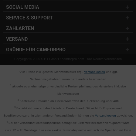
SOCIAL MEDIA
SERVICE & SUPPORT
ZAHLARTEN
VERSAND
GRÜNDE FÜR CAMFORPRO
Copyright © 2025 S.H1 GmbH / camforpro.com - Alle Rechte vorbehalten
* Alle Preise inkl. gesetzl. Mehrwertsteuer zzgl.
Versandkosten
und ggf.
Nachnahmegebühren, wenn nicht anders beschrieben
1
aktuelle oder ehemalige unverbindliche Preisempfehlung des Herstellers inklusive
Mehrwertsteuer
2
Kostenlose Retouren ab einem Warenwert der Rücksendung über 40€
3
Bezieht sich nur auf das Lieferland Deutschland. Gilt nicht für Express- und
Speditionsversand. In allen anderen Versandländern können die
Versandkosten
abweichen.
4
Bei der Versandart Motorradspedition beträgt die Lieferzeit bei sofort verfügbarer Ware
circa 12 – 18 Werktage. Für eine exakte Terminabsprache wird sich die Spedition mit Dir in