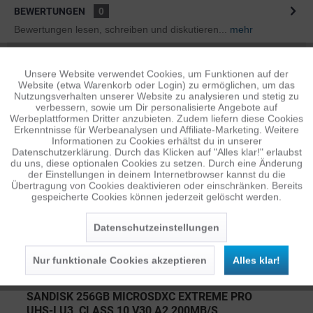
BEWERTUNGEN
0
Bewertungen lesen, schreiben und diskutieren...
mehr
ÄHNLICHE ARTIKEL
Unsere Website verwendet Cookies, um Funktionen auf der
Aktiv
Funktionale
Diese Artikel sind dem Produkt ähnlich ...
mehr
Website (etwa Warenkorb oder Login) zu ermöglichen, um das
Nutzungsverhalten unserer Website zu analysieren und stetig zu
verbessern, sowie um Dir personalisierte Angebote auf
Inaktiv
Tracking
Werbeplattformen Dritter anzubieten. Zudem liefern diese Cookies
Erkenntnisse für Werbeanalysen und Affiliate-Marketing. Weitere
Informationen zu Cookies erhältst du in unserer
Persönliche Empfehlungen
Datenschutzerklärung. Durch das Klicken auf "Alles klar!" erlaubst
Inaktiv
Personalisierung
du uns, diese optionalen Cookies zu setzen. Durch eine Änderung
der Einstellungen in deinem Internetbrowser kannst du die
Übertragung von Cookies deaktivieren oder einschränken. Bereits
gespeicherte Cookies können jederzeit gelöscht werden.
Inaktiv
Service
Datenschutzeinstellungen
Nur funktionale Cookies akzeptieren
Alles klar!
SANDISK 256GB MICROSDXC EXTREME PRO
UHS-I U3, CLASS 10 V30 A2 200MB/S