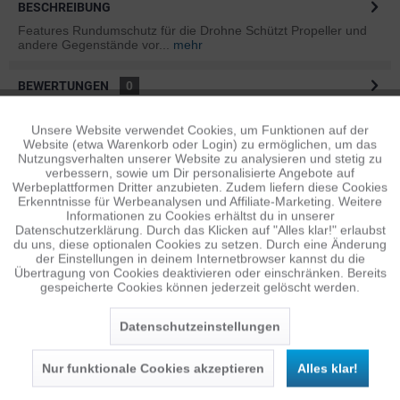
BESCHREIBUNG
Features Rundumschutz für die Drohne Schützt Propeller und
andere Gegenstände vor...
mehr
BEWERTUNGEN
0
Bewertungen lesen, schreiben und diskutieren...
mehr
Unsere Website verwendet Cookies, um Funktionen auf der
Aktiv
Funktionale
Website (etwa Warenkorb oder Login) zu ermöglichen, um das
ÄHNLICHE ARTIKEL
Nutzungsverhalten unserer Website zu analysieren und stetig zu
verbessern, sowie um Dir personalisierte Angebote auf
Diese Artikel sind dem Produkt ähnlich ...
mehr
Inaktiv
Tracking
Werbeplattformen Dritter anzubieten. Zudem liefern diese Cookies
Erkenntnisse für Werbeanalysen und Affiliate-Marketing. Weitere
Informationen zu Cookies erhältst du in unserer
Datenschutzerklärung. Durch das Klicken auf "Alles klar!" erlaubst
Inaktiv
Personalisierung
du uns, diese optionalen Cookies zu setzen. Durch eine Änderung
Persönliche Empfehlungen
der Einstellungen in deinem Internetbrowser kannst du die
Übertragung von Cookies deaktivieren oder einschränken. Bereits
gespeicherte Cookies können jederzeit gelöscht werden.
Inaktiv
Service
Datenschutzeinstellungen
Nur funktionale Cookies akzeptieren
Alles klar!