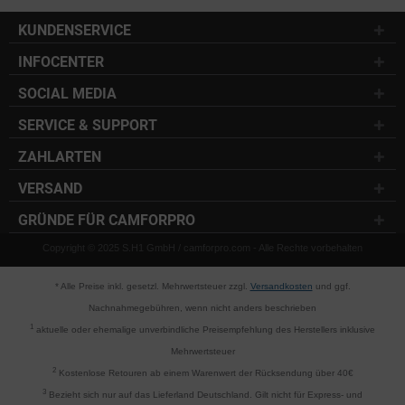
KUNDENSERVICE
INFOCENTER
SOCIAL MEDIA
SERVICE & SUPPORT
ZAHLARTEN
VERSAND
GRÜNDE FÜR CAMFORPRO
Copyright © 2025 S.H1 GmbH / camforpro.com - Alle Rechte vorbehalten
* Alle Preise inkl. gesetzl. Mehrwertsteuer zzgl.
Versandkosten
und ggf.
Nachnahmegebühren, wenn nicht anders beschrieben
1
aktuelle oder ehemalige unverbindliche Preisempfehlung des Herstellers inklusive
Mehrwertsteuer
2
Kostenlose Retouren ab einem Warenwert der Rücksendung über 40€
3
Bezieht sich nur auf das Lieferland Deutschland. Gilt nicht für Express- und