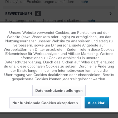
Display', um Erschütterungen abzufedern....
mehr
BEWERTUNGEN
0
Bewertungen lesen, schreiben und diskutieren...
mehr
Unsere Website verwendet Cookies, um Funktionen auf der
Aktiv
ÄHNLICHE ARTIKEL
Funktionale
Website (etwa Warenkorb oder Login) zu ermöglichen, um das
Diese Artikel sind dem Produkt ähnlich ...
mehr
Nutzungsverhalten unserer Website zu analysieren und stetig zu
verbessern, sowie um Dir personalisierte Angebote auf
Inaktiv
Tracking
Werbeplattformen Dritter anzubieten. Zudem liefern diese Cookies
Erkenntnisse für Werbeanalysen und Affiliate-Marketing. Weitere
Informationen zu Cookies erhältst du in unserer
Datenschutzerklärung. Durch das Klicken auf "Alles klar!" erlaubst
Persönliche Empfehlungen
Inaktiv
Personalisierung
du uns, diese optionalen Cookies zu setzen. Durch eine Änderung
der Einstellungen in deinem Internetbrowser kannst du die
Übertragung von Cookies deaktivieren oder einschränken. Bereits
gespeicherte Cookies können jederzeit gelöscht werden.
Inaktiv
Service
Datenschutzeinstellungen
Nur funktionale Cookies akzeptieren
Alles klar!