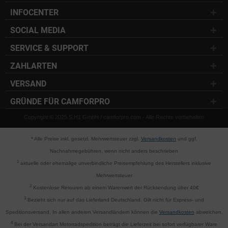
INFOCENTER
SOCIAL MEDIA
SERVICE & SUPPORT
ZAHLARTEN
VERSAND
GRÜNDE FÜR CAMFORPRO
Copyright © 2025 S.H1 GmbH / camforpro.com - Alle Rechte vorbehalten
* Alle Preise inkl. gesetzl. Mehrwertsteuer zzgl.
Versandkosten
und ggf.
Nachnahmegebühren, wenn nicht anders beschrieben
1
aktuelle oder ehemalige unverbindliche Preisempfehlung des Herstellers inklusive
Mehrwertsteuer
2
Kostenlose Retouren ab einem Warenwert der Rücksendung über 40€
3
Bezieht sich nur auf das Lieferland Deutschland. Gilt nicht für Express- und
Speditionsversand. In allen anderen Versandländern können die
Versandkosten
abweichen.
4
Bei der Versandart Motorradspedition beträgt die Lieferzeit bei sofort verfügbarer Ware