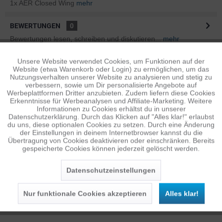
1x AER Closed Wing
mehr
BEWERTUNGEN
0
Bewertungen lesen, schreiben und diskutieren...
mehr
Unsere Website verwendet Cookies, um Funktionen auf der
Aktiv
ÄHNLICHE ARTIKEL
Funktionale
Website (etwa Warenkorb oder Login) zu ermöglichen, um das
Diese Artikel sind dem Produkt ähnlich ...
mehr
Nutzungsverhalten unserer Website zu analysieren und stetig zu
verbessern, sowie um Dir personalisierte Angebote auf
Inaktiv
Tracking
Werbeplattformen Dritter anzubieten. Zudem liefern diese Cookies
Erkenntnisse für Werbeanalysen und Affiliate-Marketing. Weitere
Informationen zu Cookies erhältst du in unserer
Datenschutzerklärung. Durch das Klicken auf "Alles klar!" erlaubst
Persönliche Empfehlungen
Inaktiv
Personalisierung
du uns, diese optionalen Cookies zu setzen. Durch eine Änderung
der Einstellungen in deinem Internetbrowser kannst du die
Übertragung von Cookies deaktivieren oder einschränken. Bereits
gespeicherte Cookies können jederzeit gelöscht werden.
Inaktiv
Service
Datenschutzeinstellungen
Nur funktionale Cookies akzeptieren
Alles klar!