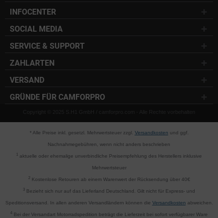
INFOCENTER
SOCIAL MEDIA
SERVICE & SUPPORT
ZAHLARTEN
VERSAND
GRÜNDE FÜR CAMFORPRO
Copyright © 2025 S.H1 GmbH / camforpro.com - Alle Rechte vorbehalten
* Alle Preise inkl. gesetzl. Mehrwertsteuer zzgl.
Versandkosten
und ggf.
Nachnahmegebühren, wenn nicht anders beschrieben
1
aktuelle oder ehemalige unverbindliche Preisempfehlung des Herstellers inklusive
Mehrwertsteuer
2
Kostenlose Retouren ab einem Warenwert der Rücksendung über 40€
3
Bezieht sich nur auf das Lieferland Deutschland. Gilt nicht für Express- und
Speditionsversand. In allen anderen Versandländern können die
Versandkosten
abweichen.
4
Bei der Versandart Motorradspedition beträgt die Lieferzeit bei sofort verfügbarer Ware