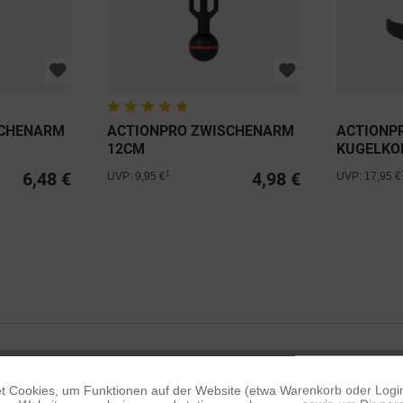
SCHENARM
ACTIONPRO ZWISCHENARM
ACTIONP
12CM
KUGELKO
45MM
6,48 €
4,98 €
1
UVP: 9,95 €
UVP: 17,95 €
 Cookies, um Funktionen auf der Website (etwa Warenkorb oder Logi