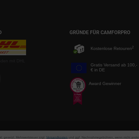
D
GRÜNDE FÜR CAMFORPRO
2
Kostenlose Retouren
nden mit DHL
Gratis Versand ab 100,-
€ in DE
Award Gewinner
nkl. gesetzl. Mehrwertsteuer zzgl.
Versandkosten
und ggf. Nachnahmegebühren, wenn nicht ander