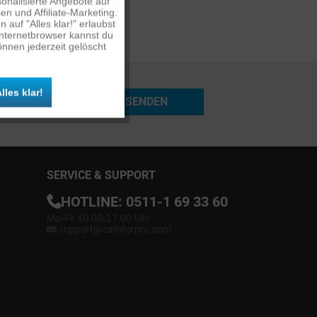
onalisierte Angebote auf
n und Affiliate-Marketing.
auf "Alles klar!" erlaubst
Inaktiv
Internetbrowser kannst du
nnen jederzeit gelöscht
Inaktiv
lles klar!
SENDEN
Inaktiv
SERVICE & SUPPORT
HOTLINE:
0511-1 69 33 60
Mo-Fr 10.00-17.00 Uhr
support@camforpro.com