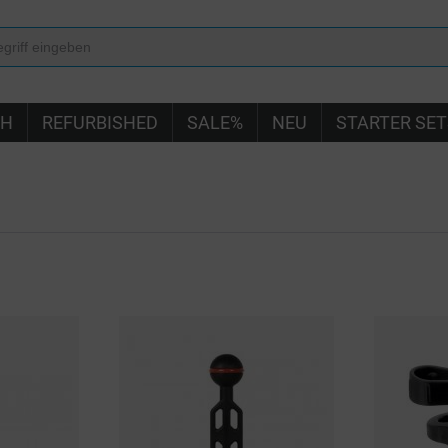
IH
REFURBISHED
SALE%
NEU
STARTER SET