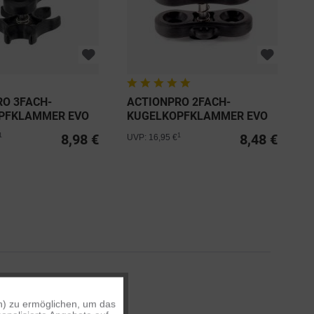
RO 3FACH-
ACTIONPRO 2FACH-
PFKLAMMER EVO
KUGELKOPFKLAMMER EVO
45MM
8,98 €
8,48 €
1
1
UVP: 16,95 €
n) zu ermöglichen, um das
Aktiv