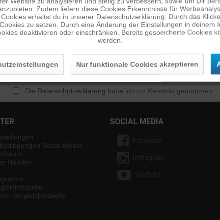
er Website zu analysieren und stetig zu verbessern, sowie um Dir pers
anzubieten. Zudem liefern diese Cookies Erkenntnisse für Werbeanalyse
Cookies erhältst du in unserer Datenschutzerklärung. Durch das Klicken 
 Cookies zu setzen. Durch eine Änderung der Einstellungen in deinem 
okies deaktivieren oder einschränken. Bereits gespeicherte Cookies kö
werden.
utzeinstellungen
Nur funktionale Cookies akzeptieren
A
n
Die
Datenschutzerklärung
habe ich zur Kenntnis genommen.
NTER
SOCIAL MEDIA
nstellungen
Facebook
bedingungen Social Media
mforpro
Instagram
ter Händler
YouTube
rogramm
gleichstabelle
ter-Vergleichstabelle