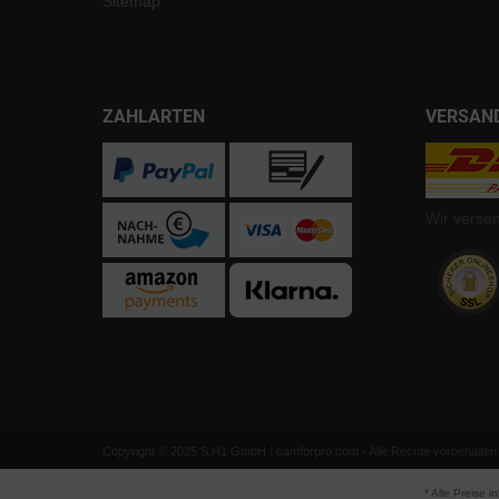
Sitemap
ZAHLARTEN
VERSAN
Wir verse
Copyright © 2025 S.H1 GmbH / camforpro.com - Alle Rechte vorbehalten
* Alle Preise i