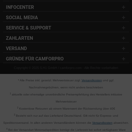
INFOCENTER
SOCIAL MEDIA
SERVICE & SUPPORT
ZAHLARTEN
VERSAND
GRÜNDE FÜR CAMFORPRO
Copyright © 2025 S.H1 GmbH / camforpro.com - Alle Rechte vorbehalten
* Alle Preise inkl. gesetzl. Mehrwertsteuer zzgl.
Versandkosten
und ggf.
Nachnahmegebühren, wenn nicht anders beschrieben
1
aktuelle oder ehemalige unverbindliche Preisempfehlung des Herstellers inklusive
Mehrwertsteuer
2
Kostenlose Retouren ab einem Warenwert der Rücksendung über 40€
3
Bezieht sich nur auf das Lieferland Deutschland. Gilt nicht für Express- und
Speditionsversand. In allen anderen Versandländern können die
Versandkosten
abweichen.
4
Bei der Versandart Motorradspedition beträgt die Lieferzeit bei sofort verfügbarer Ware