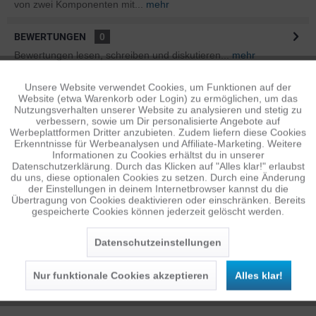
von zwei Komponenten mit...
mehr
BEWERTUNGEN
0
Bewertungen lesen, schreiben und diskutieren...
mehr
Unsere Website verwendet Cookies, um Funktionen auf der
Aktiv
ÄHNLICHE ARTIKEL
Funktionale
Website (etwa Warenkorb oder Login) zu ermöglichen, um das
Diese Artikel sind dem Produkt ähnlich ...
mehr
Nutzungsverhalten unserer Website zu analysieren und stetig zu
verbessern, sowie um Dir personalisierte Angebote auf
Inaktiv
Tracking
Werbeplattformen Dritter anzubieten. Zudem liefern diese Cookies
Erkenntnisse für Werbeanalysen und Affiliate-Marketing. Weitere
Informationen zu Cookies erhältst du in unserer
Datenschutzerklärung. Durch das Klicken auf "Alles klar!" erlaubst
Persönliche Empfehlungen
Inaktiv
Personalisierung
du uns, diese optionalen Cookies zu setzen. Durch eine Änderung
der Einstellungen in deinem Internetbrowser kannst du die
Übertragung von Cookies deaktivieren oder einschränken. Bereits
gespeicherte Cookies können jederzeit gelöscht werden.
Inaktiv
Service
Datenschutzeinstellungen
Nur funktionale Cookies akzeptieren
Alles klar!