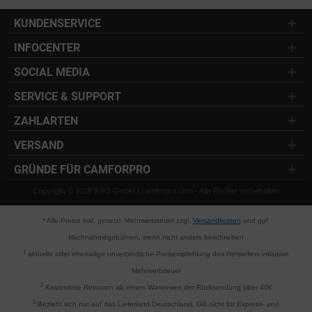
KUNDENSERVICE
INFOCENTER
SOCIAL MEDIA
SERVICE & SUPPORT
ZAHLARTEN
VERSAND
GRÜNDE FÜR CAMFORPRO
Copyright © 2025 S.H1 GmbH / camforpro.com - Alle Rechte vorbehalten
* Alle Preise inkl. gesetzl. Mehrwertsteuer zzgl.
Versandkosten
und ggf.
Nachnahmegebühren, wenn nicht anders beschrieben
1
aktuelle oder ehemalige unverbindliche Preisempfehlung des Herstellers inklusive
Mehrwertsteuer
2
Kostenlose Retouren ab einem Warenwert der Rücksendung über 40€
3
Bezieht sich nur auf das Lieferland Deutschland. Gilt nicht für Express- und