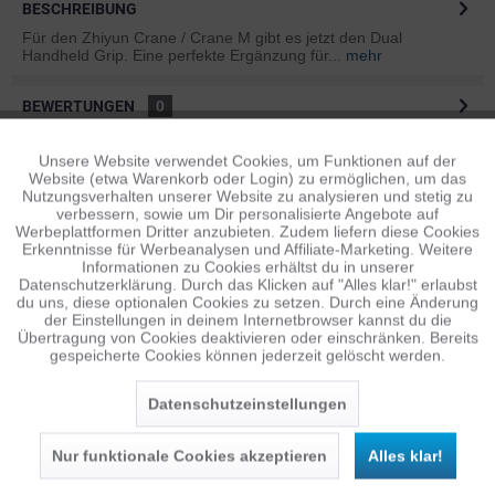
BESCHREIBUNG
Für den Zhiyun Crane / Crane M gibt es jetzt den Dual
Handheld Grip. Eine perfekte Ergänzung für...
mehr
BEWERTUNGEN
0
Bewertungen lesen, schreiben und diskutieren...
mehr
Unsere Website verwendet Cookies, um Funktionen auf der
Aktiv
Funktionale
Website (etwa Warenkorb oder Login) zu ermöglichen, um das
ÄHNLICHE ARTIKEL
Nutzungsverhalten unserer Website zu analysieren und stetig zu
verbessern, sowie um Dir personalisierte Angebote auf
Diese Artikel sind dem Produkt ähnlich ...
mehr
Inaktiv
Tracking
Werbeplattformen Dritter anzubieten. Zudem liefern diese Cookies
Erkenntnisse für Werbeanalysen und Affiliate-Marketing. Weitere
Informationen zu Cookies erhältst du in unserer
Datenschutzerklärung. Durch das Klicken auf "Alles klar!" erlaubst
Inaktiv
Personalisierung
du uns, diese optionalen Cookies zu setzen. Durch eine Änderung
Persönliche Empfehlungen
der Einstellungen in deinem Internetbrowser kannst du die
Übertragung von Cookies deaktivieren oder einschränken. Bereits
gespeicherte Cookies können jederzeit gelöscht werden.
Inaktiv
Service
Datenschutzeinstellungen
Nur funktionale Cookies akzeptieren
Alles klar!