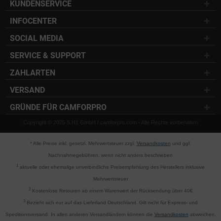
KUNDENSERVICE
INFOCENTER
SOCIAL MEDIA
SERVICE & SUPPORT
ZAHLARTEN
VERSAND
GRÜNDE FÜR CAMFORPRO
Copyright © 2025 S.H1 GmbH / camforpro.com - Alle Rechte vorbehalten
* Alle Preise inkl. gesetzl. Mehrwertsteuer zzgl.
Versandkosten
und ggf.
Nachnahmegebühren, wenn nicht anders beschrieben
1
aktuelle oder ehemalige unverbindliche Preisempfehlung des Herstellers inklusive
Mehrwertsteuer
2
Kostenlose Retouren ab einem Warenwert der Rücksendung über 40€
3
Bezieht sich nur auf das Lieferland Deutschland. Gilt nicht für Express- und
Speditionsversand. In allen anderen Versandländern können die
Versandkosten
abweichen.