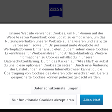
Unsere Website verwendet Cookies, um Funktionen auf der
Aktiv
Funktionale
Website (etwa Warenkorb oder Login) zu ermöglichen, um das
Nutzungsverhalten unserer Website zu analysieren und stetig zu
verbessern, sowie um Dir personalisierte Angebote auf
Inaktiv
Tracking
Werbeplattformen Dritter anzubieten. Zudem liefern diese Cookies
Erkenntnisse für Werbeanalysen und Affiliate-Marketing. Weitere
Informationen zu Cookies erhältst du in unserer
Datenschutzerklärung. Durch das Klicken auf "Alles klar!" erlaubst
Inaktiv
Personalisierung
du uns, diese optionalen Cookies zu setzen. Durch eine Änderung
NEWSLETTER
der Einstellungen in deinem Internetbrowser kannst du die
Übertragung von Cookies deaktivieren oder einschränken. Bereits
Jetzt anmelden und 10 € Gutschein sichern
gespeicherte Cookies können jederzeit gelöscht werden.
Inaktiv
Service
SENDEN
Datenschutzeinstellungen
Die
Datenschutzerklärung
habe ich zur Kenntnis
genommen.
Nur funktionale Cookies akzeptieren
Alles klar!