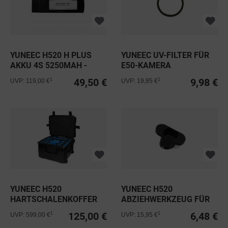
YUNEEC H520 H PLUS
YUNEEC UV-FILTER FÜR
AKKU 4S 5250MAH -
E50-KAMERA
BLACK
49,50 €
9,98 €
1
1
UVP: 119,00 €
UVP: 19,95 €
YUNEEC H520
YUNEEC H520
HARTSCHALENKOFFER
ABZIEHWERKZEUG FÜR
MOTOR LED ABDECKUNG
125,00 €
6,48 €
1
1
UVP: 599,00 €
UVP: 15,95 €