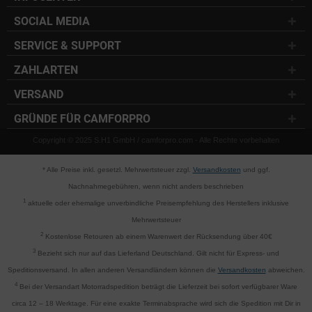
SOCIAL MEDIA
SERVICE & SUPPORT
ZAHLARTEN
VERSAND
GRÜNDE FÜR CAMFORPRO
Copyright © 2025 S.H1 GmbH / camforpro.com - Alle Rechte vorbehalten
* Alle Preise inkl. gesetzl. Mehrwertsteuer zzgl.
Versandkosten
und ggf.
Nachnahmegebühren, wenn nicht anders beschrieben
1
aktuelle oder ehemalige unverbindliche Preisempfehlung des Herstellers inklusive
Mehrwertsteuer
2
Kostenlose Retouren ab einem Warenwert der Rücksendung über 40€
3
Bezieht sich nur auf das Lieferland Deutschland. Gilt nicht für Express- und
Speditionsversand. In allen anderen Versandländern können die
Versandkosten
abweichen.
4
Bei der Versandart Motorradspedition beträgt die Lieferzeit bei sofort verfügbarer Ware
circa 12 – 18 Werktage. Für eine exakte Terminabsprache wird sich die Spedition mit Dir in