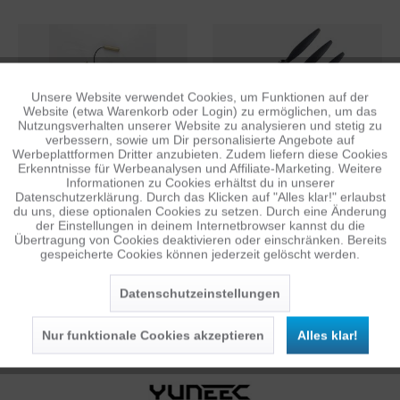
Unsere Website verwendet Cookies, um Funktionen auf der
Aktiv
Funktionale
Website (etwa Warenkorb oder Login) zu ermöglichen, um das
Nutzungsverhalten unserer Website zu analysieren und stetig zu
verbessern, sowie um Dir personalisierte Angebote auf
Inaktiv
Tracking
Werbeplattformen Dritter anzubieten. Zudem liefern diese Cookies
YUNEEC H520
YUNEEC TYPHOON H
Erkenntnisse für Werbeanalysen und Affiliate-Marketing. Weitere
Informationen zu Cookies erhältst du in unserer
EMPFÄNGER
LUFTSCHRAUBE B LINKS
Datenschutzerklärung. Durch das Klicken auf "Alles klar!" erlaubst
Inaktiv
Personalisierung
24,98 €
7,48 €
du uns, diese optionalen Cookies zu setzen. Durch eine Änderung
1
1
UVP: 69,95 €
UVP: 19,95 €
der Einstellungen in deinem Internetbrowser kannst du die
Übertragung von Cookies deaktivieren oder einschränken. Bereits
gespeicherte Cookies können jederzeit gelöscht werden.
Inaktiv
Service
Datenschutzeinstellungen
YUNEEC
Nur funktionale Cookies akzeptieren
Alles klar!