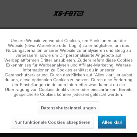
Unsere Website verwendet Cookies, um Funktionen auf der
Aktiv
Funktionale
Website (etwa Warenkorb oder Login) zu ermöglichen, um das
Nutzungsverhalten unserer Website zu analysieren und stetig zu
verbessern, sowie um Dir personalisierte Angebote auf
Inaktiv
Tracking
Werbeplattformen Dritter anzubieten. Zudem liefern diese Cookies
Erkenntnisse für Werbeanalysen und Affiliate-Marketing. Weitere
Informationen zu Cookies erhältst du in unserer
Datenschutzerklärung. Durch das Klicken auf "Alles klar!" erlaubst
Inaktiv
Personalisierung
du uns, diese optionalen Cookies zu setzen. Durch eine Änderung
NEWSLETTER
der Einstellungen in deinem Internetbrowser kannst du die
Übertragung von Cookies deaktivieren oder einschränken. Bereits
Jetzt anmelden und 10 € Gutschein sichern
gespeicherte Cookies können jederzeit gelöscht werden.
Inaktiv
Service
SENDEN
Datenschutzeinstellungen
Die
Datenschutzerklärung
habe ich zur Kenntnis
genommen.
Nur funktionale Cookies akzeptieren
Alles klar!