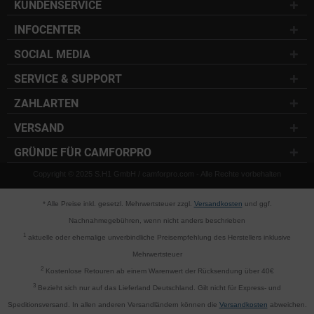
KUNDENSERVICE
INFOCENTER
SOCIAL MEDIA
SERVICE & SUPPORT
ZAHLARTEN
VERSAND
GRÜNDE FÜR CAMFORPRO
Copyright © 2025 S.H1 GmbH / camforpro.com - Alle Rechte vorbehalten
* Alle Preise inkl. gesetzl. Mehrwertsteuer zzgl.
Versandkosten
und ggf.
Nachnahmegebühren, wenn nicht anders beschrieben
1
aktuelle oder ehemalige unverbindliche Preisempfehlung des Herstellers inklusive
Mehrwertsteuer
2
Kostenlose Retouren ab einem Warenwert der Rücksendung über 40€
3
Bezieht sich nur auf das Lieferland Deutschland. Gilt nicht für Express- und
Speditionsversand. In allen anderen Versandländern können die
Versandkosten
abweichen.