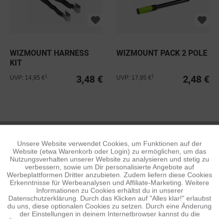
WIZMOUNT HARNESS
WIZMOUNT PACK 2 POLE
KIT
3,48 €
2,48 €
1
1
UVP: 14,95 €
UVP: 17,95 €
WIZMOUNT
Unsere Website verwendet Cookies, um Funktionen auf der
Aktiv
Funktionale
Website (etwa Warenkorb oder Login) zu ermöglichen, um das
Nutzungsverhalten unserer Website zu analysieren und stetig zu
verbessern, sowie um Dir personalisierte Angebote auf
Inaktiv
Tracking
Werbeplattformen Dritter anzubieten. Zudem liefern diese Cookies
Erkenntnisse für Werbeanalysen und Affiliate-Marketing. Weitere
Informationen zu Cookies erhältst du in unserer
Datenschutzerklärung. Durch das Klicken auf "Alles klar!" erlaubst
Inaktiv
Personalisierung
du uns, diese optionalen Cookies zu setzen. Durch eine Änderung
der Einstellungen in deinem Internetbrowser kannst du die