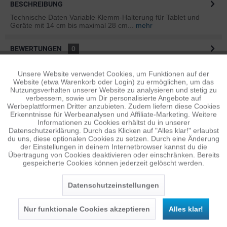
BESCHREIBUNG
Technische Daten Variable Klemm-Halterung für Tablet und
Geräte mit 14 cm bis maximal 28 cm...
mehr
BEWERTUNGEN
0
Bewertungen lesen, schreiben und diskutieren...
mehr
Unsere Website verwendet Cookies, um Funktionen auf der
Aktiv
Funktionale
Website (etwa Warenkorb oder Login) zu ermöglichen, um das
ÄHNLICHE ARTIKEL
Nutzungsverhalten unserer Website zu analysieren und stetig zu
verbessern, sowie um Dir personalisierte Angebote auf
Diese Artikel sind dem Produkt ähnlich ...
mehr
Inaktiv
Tracking
Werbeplattformen Dritter anzubieten. Zudem liefern diese Cookies
Erkenntnisse für Werbeanalysen und Affiliate-Marketing. Weitere
Informationen zu Cookies erhältst du in unserer
Datenschutzerklärung. Durch das Klicken auf "Alles klar!" erlaubst
Inaktiv
Personalisierung
du uns, diese optionalen Cookies zu setzen. Durch eine Änderung
Persönliche Empfehlungen
der Einstellungen in deinem Internetbrowser kannst du die
Übertragung von Cookies deaktivieren oder einschränken. Bereits
gespeicherte Cookies können jederzeit gelöscht werden.
Inaktiv
Service
Datenschutzeinstellungen
Nur funktionale Cookies akzeptieren
Alles klar!