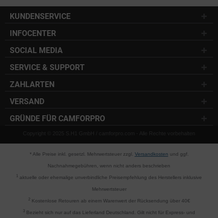
KUNDENSERVICE
INFOCENTER
SOCIAL MEDIA
SERVICE & SUPPORT
ZAHLARTEN
VERSAND
GRÜNDE FÜR CAMFORPRO
Copyright © 2025 S.H1 GmbH / camforpro.com - Alle Rechte vorbehalten
* Alle Preise inkl. gesetzl. Mehrwertsteuer zzgl.
Versandkosten
und ggf.
Nachnahmegebühren, wenn nicht anders beschrieben
1
aktuelle oder ehemalige unverbindliche Preisempfehlung des Herstellers inklusive
Mehrwertsteuer
2
Kostenlose Retouren ab einem Warenwert der Rücksendung über 40€
3
Bezieht sich nur auf das Lieferland Deutschland. Gilt nicht für Express- und