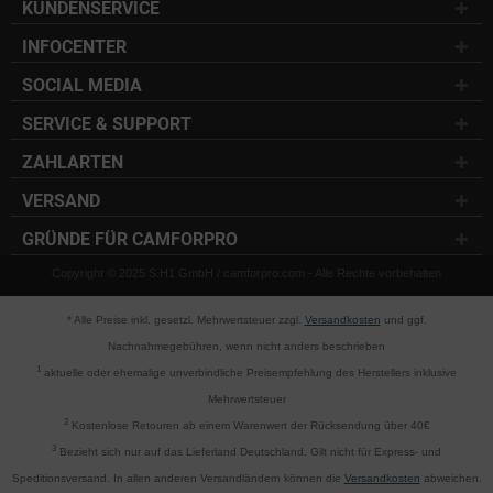
KUNDENSERVICE
INFOCENTER
SOCIAL MEDIA
SERVICE & SUPPORT
ZAHLARTEN
VERSAND
GRÜNDE FÜR CAMFORPRO
Copyright © 2025 S.H1 GmbH / camforpro.com - Alle Rechte vorbehalten
* Alle Preise inkl. gesetzl. Mehrwertsteuer zzgl.
Versandkosten
und ggf.
Nachnahmegebühren, wenn nicht anders beschrieben
1
aktuelle oder ehemalige unverbindliche Preisempfehlung des Herstellers inklusive
Mehrwertsteuer
2
Kostenlose Retouren ab einem Warenwert der Rücksendung über 40€
3
Bezieht sich nur auf das Lieferland Deutschland. Gilt nicht für Express- und
Speditionsversand. In allen anderen Versandländern können die
Versandkosten
abweichen.