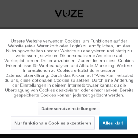
Unsere Website verwendet Cookies, um Funktionen auf der
Aktiv
Funktionale
Website (etwa Warenkorb oder Login) zu ermöglichen, um das
Nutzungsverhalten unserer Website zu analysieren und stetig zu
verbessern, sowie um Dir personalisierte Angebote auf
Inaktiv
Tracking
Werbeplattformen Dritter anzubieten. Zudem liefern diese Cookies
Erkenntnisse für Werbeanalysen und Affiliate-Marketing. Weitere
Informationen zu Cookies erhältst du in unserer
Datenschutzerklärung. Durch das Klicken auf "Alles klar!" erlaubst
Inaktiv
Personalisierung
du uns, diese optionalen Cookies zu setzen. Durch eine Änderung
NEWSLETTER
der Einstellungen in deinem Internetbrowser kannst du die
Übertragung von Cookies deaktivieren oder einschränken. Bereits
Jetzt anmelden und 10 € Gutschein sichern
gespeicherte Cookies können jederzeit gelöscht werden.
Inaktiv
Service
SENDEN
Datenschutzeinstellungen
Die
Datenschutzerklärung
habe ich zur Kenntnis
genommen.
Nur funktionale Cookies akzeptieren
Alles klar!