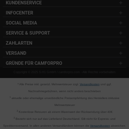
KUNDENSERVICE
INFOCENTER
SOCIAL MEDIA
SERVICE & SUPPORT
ZAHLARTEN
VERSAND
GRÜNDE FÜR CAMFORPRO
Copyright © 2025 S.H1 GmbH / camforpro.com - Alle Rechte vorbehalten
* Alle Preise inkl. gesetzl. Mehrwertsteuer zzgl.
Versandkosten
und ggf.
Nachnahmegebühren, wenn nicht anders beschrieben
1
aktuelle oder ehemalige unverbindliche Preisempfehlung des Herstellers inklusive
Mehrwertsteuer
2
Kostenlose Retouren ab einem Warenwert der Rücksendung über 40€
3
Bezieht sich nur auf das Lieferland Deutschland. Gilt nicht für Express- und
Speditionsversand. In allen anderen Versandländern können die
Versandkosten
abweichen.