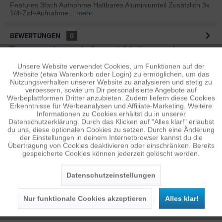
Features 3fach Aufnahme Haltbares Aluminiumteil Zusätzlich 3x
1/4-Zoll-Aufnahme...
mehr
BEWERTUNGEN
0
Bewertungen lesen, schreiben und diskutieren...
mehr
Unsere Website verwendet Cookies, um Funktionen auf der
Aktiv
Funktionale
ÄHNLICHE ARTIKEL
Website (etwa Warenkorb oder Login) zu ermöglichen, um das
Nutzungsverhalten unserer Website zu analysieren und stetig zu
Diese Artikel sind dem Produkt ähnlich ...
mehr
verbessern, sowie um Dir personalisierte Angebote auf
Inaktiv
Tracking
Werbeplattformen Dritter anzubieten. Zudem liefern diese Cookies
Erkenntnisse für Werbeanalysen und Affiliate-Marketing. Weitere
Informationen zu Cookies erhältst du in unserer
Datenschutzerklärung. Durch das Klicken auf "Alles klar!" erlaubst
Inaktiv
Personalisierung
Persönliche Empfehlungen
du uns, diese optionalen Cookies zu setzen. Durch eine Änderung
der Einstellungen in deinem Internetbrowser kannst du die
Übertragung von Cookies deaktivieren oder einschränken. Bereits
gespeicherte Cookies können jederzeit gelöscht werden.
Inaktiv
Service
Datenschutzeinstellungen
Nur funktionale Cookies akzeptieren
Alles klar!