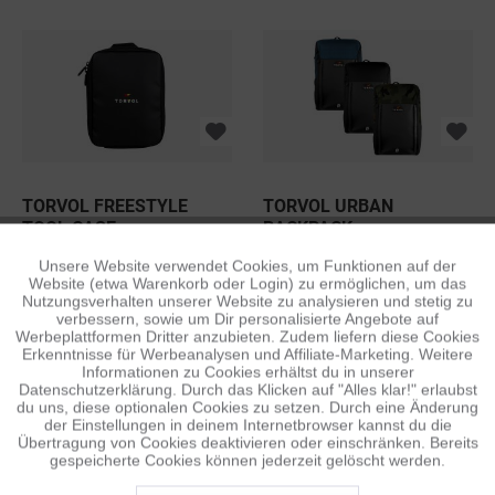
TORVOL FREESTYLE
TORVOL URBAN
TOOL CASE
BACKPACK
80,00 €
80,00 €
Unsere Website verwendet Cookies, um Funktionen auf der
Aktiv
Funktionale
Website (etwa Warenkorb oder Login) zu ermöglichen, um das
Nutzungsverhalten unserer Website zu analysieren und stetig zu
verbessern, sowie um Dir personalisierte Angebote auf
Inaktiv
Tracking
Werbeplattformen Dritter anzubieten. Zudem liefern diese Cookies
Erkenntnisse für Werbeanalysen und Affiliate-Marketing. Weitere
Informationen zu Cookies erhältst du in unserer
Datenschutzerklärung. Durch das Klicken auf "Alles klar!" erlaubst
Inaktiv
Personalisierung
du uns, diese optionalen Cookies zu setzen. Durch eine Änderung
der Einstellungen in deinem Internetbrowser kannst du die
Übertragung von Cookies deaktivieren oder einschränken. Bereits
gespeicherte Cookies können jederzeit gelöscht werden.
Inaktiv
Service