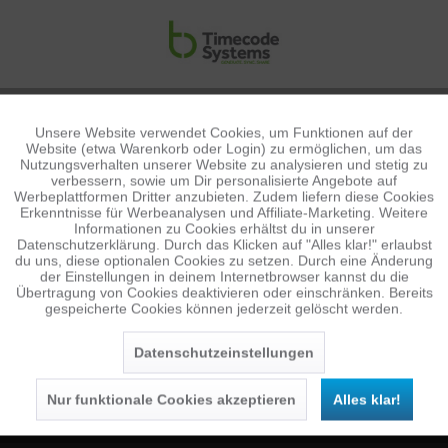
Unsere Website verwendet Cookies, um Funktionen auf der
Aktiv
Funktionale
Website (etwa Warenkorb oder Login) zu ermöglichen, um das
Nutzungsverhalten unserer Website zu analysieren und stetig zu
verbessern, sowie um Dir personalisierte Angebote auf
Inaktiv
Tracking
Werbeplattformen Dritter anzubieten. Zudem liefern diese Cookies
Erkenntnisse für Werbeanalysen und Affiliate-Marketing. Weitere
Informationen zu Cookies erhältst du in unserer
Datenschutzerklärung. Durch das Klicken auf "Alles klar!" erlaubst
Inaktiv
Personalisierung
du uns, diese optionalen Cookies zu setzen. Durch eine Änderung
NEWSLETTER
der Einstellungen in deinem Internetbrowser kannst du die
Übertragung von Cookies deaktivieren oder einschränken. Bereits
Jetzt anmelden und 10 € Gutschein sichern
gespeicherte Cookies können jederzeit gelöscht werden.
Inaktiv
Service
SENDEN
Datenschutzeinstellungen
Die
Datenschutzerklärung
habe ich zur Kenntnis
genommen.
Nur funktionale Cookies akzeptieren
Alles klar!