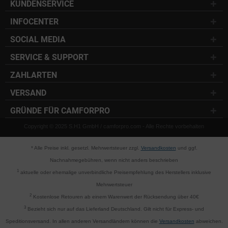
KUNDENSERVICE
INFOCENTER
SOCIAL MEDIA
SERVICE & SUPPORT
ZAHLARTEN
VERSAND
GRÜNDE FÜR CAMFORPRO
Copyright © 2025 S.H1 GmbH / camforpro.com - Alle Rechte vorbehalten
* Alle Preise inkl. gesetzl. Mehrwertsteuer zzgl.
Versandkosten
und ggf.
Nachnahmegebühren, wenn nicht anders beschrieben
1
aktuelle oder ehemalige unverbindliche Preisempfehlung des Herstellers inklusive
Mehrwertsteuer
2
Kostenlose Retouren ab einem Warenwert der Rücksendung über 40€
3
Bezieht sich nur auf das Lieferland Deutschland. Gilt nicht für Express- und
Speditionsversand. In allen anderen Versandländern können die
Versandkosten
abweichen.