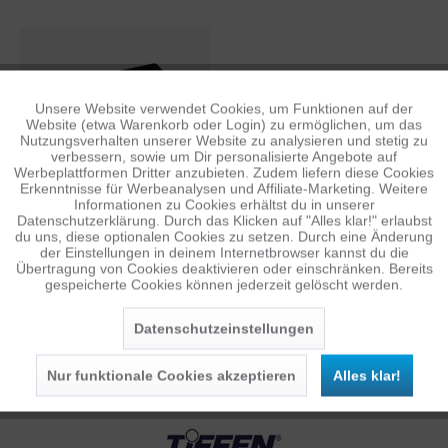
Unsere Website verwendet Cookies, um Funktionen auf der
Aktiv
Funktionale
Website (etwa Warenkorb oder Login) zu ermöglichen, um das
Nutzungsverhalten unserer Website zu analysieren und stetig zu
verbessern, sowie um Dir personalisierte Angebote auf
Inaktiv
Tracking
Werbeplattformen Dritter anzubieten. Zudem liefern diese Cookies
TIFFEN STEADICAM
Erkenntnisse für Werbeanalysen und Affiliate-Marketing. Weitere
Informationen zu Cookies erhältst du in unserer
CURVE BALANCE
Datenschutzerklärung. Durch das Klicken auf "Alles klar!" erlaubst
WEIGHTS
Inaktiv
Personalisierung
2,48 €
du uns, diese optionalen Cookies zu setzen. Durch eine Änderung
1
UVP: 19,95 €
der Einstellungen in deinem Internetbrowser kannst du die
Übertragung von Cookies deaktivieren oder einschränken. Bereits
gespeicherte Cookies können jederzeit gelöscht werden.
Inaktiv
Service
Datenschutzeinstellungen
TIFFEN
Nur funktionale Cookies akzeptieren
Alles klar!