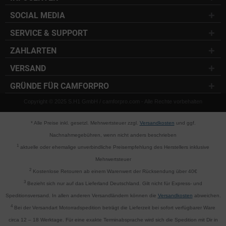
SOCIAL MEDIA
SERVICE & SUPPORT
ZAHLARTEN
VERSAND
GRÜNDE FÜR CAMFORPRO
Copyright © 2025 S.H1 GmbH / camforpro.com - Alle Rechte vorbehalten
* Alle Preise inkl. gesetzl. Mehrwertsteuer zzgl.
Versandkosten
und ggf.
Nachnahmegebühren, wenn nicht anders beschrieben
1
aktuelle oder ehemalige unverbindliche Preisempfehlung des Herstellers inklusive
Mehrwertsteuer
2
Kostenlose Retouren ab einem Warenwert der Rücksendung über 40€
3
Bezieht sich nur auf das Lieferland Deutschland. Gilt nicht für Express- und
Speditionsversand. In allen anderen Versandländern können die
Versandkosten
abweichen.
4
Bei der Versandart Motorradspedition beträgt die Lieferzeit bei sofort verfügbarer Ware
circa 12 – 18 Werktage. Für eine exakte Terminabsprache wird sich die Spedition mit Dir in