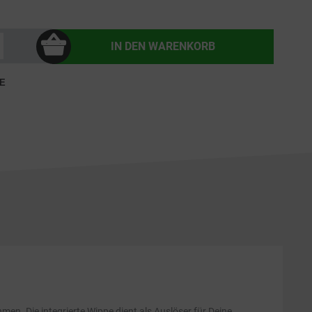
IN DEN
WARENKORB
E
men. Die integrierte Wippe dient als Auslöser für Deine