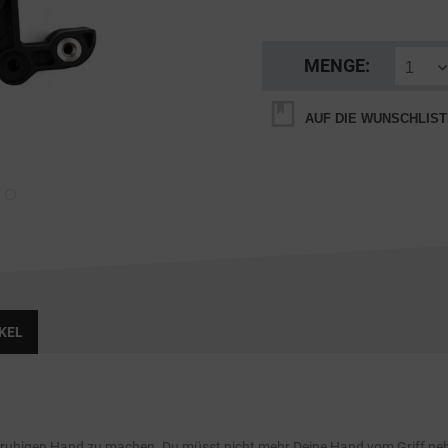
MENGE:
AUF DIE WUNSCHLIST
KEL
ner ruhigen Hand zu machen. Du müsst nicht mehr Deine Hand vom Griff neh