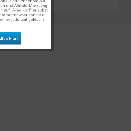
onalisierte Angebote auf
n und Affiliate-Marketing.
auf "Alles klar!" erlaubst
Inaktiv
Internetbrowser kannst du
nnen jederzeit gelöscht
Inaktiv
lles klar!
Inaktiv