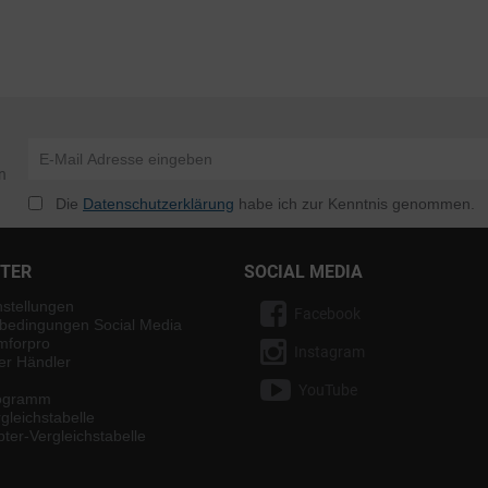
n
Die
Datenschutzerklärung
habe ich zur Kenntnis genommen.
NTER
SOCIAL MEDIA
nstellungen
Facebook
bedingungen Social Media
mforpro
Instagram
ter Händler
YouTube
rogramm
gleichstabelle
ter-Vergleichstabelle