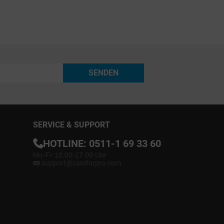
SENDEN
SERVICE & SUPPORT
HOTLINE:
0511-1 69 33 60
Mo-Fr 10.00-17.00 Uhr
support@camforpro.com