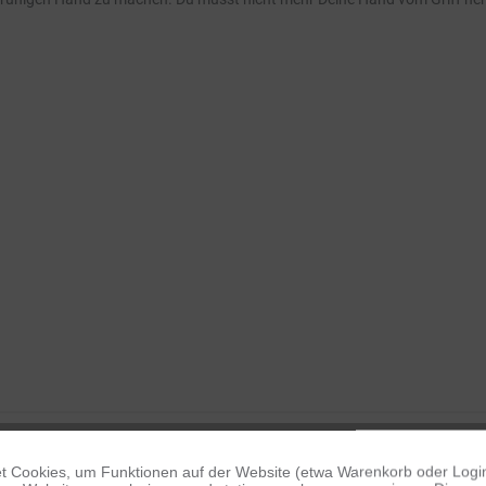
KOMPATIBEL MIT F
 Cookies, um Funktionen auf der Website (etwa Warenkorb oder Logi
HERO3
HERO3+
HERO4