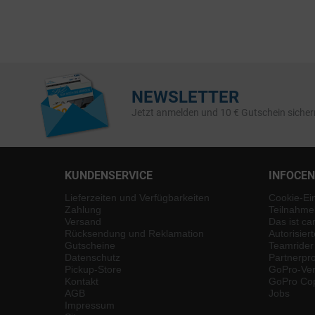
NEWSLETTER
Jetzt anmelden und 10 € Gutschein sicher
KUNDENSERVICE
INFOCE
Lieferzeiten und Verfügbarkeiten
Cookie-Ei
Zahlung
Teilnahme
Versand
Das ist ca
Rücksendung und Reklamation
Autorisier
Gutscheine
Teamrider
Datenschutz
Partnerp
Pickup-Store
GoPro-Ver
Kontakt
GoPro Cop
AGB
Jobs
Impressum