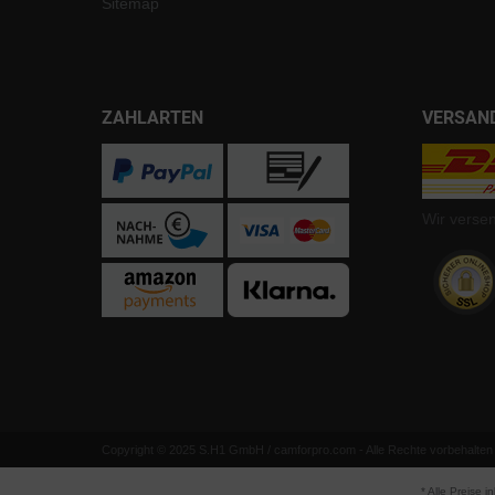
Sitemap
ZAHLARTEN
VERSAN
Wir verse
Copyright © 2025 S.H1 GmbH / camforpro.com - Alle Rechte vorbehalten
* Alle Preise i