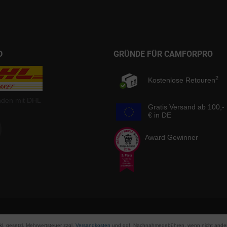
D
GRÜNDE FÜR CAMFORPRO
2
Kostenlose Retouren
nden mit DHL
Gratis Versand ab 100,-
€ in DE
Award Gewinner
nkl. gesetzl. Mehrwertsteuer zzgl.
Versandkosten
und ggf. Nachnahmegebühren, wenn nicht ander