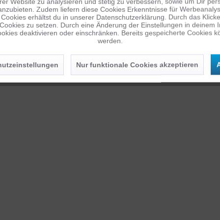
er Website zu analysieren und stetig zu verbessern, sowie um Dir pers
anzubieten. Zudem liefern diese Cookies Erkenntnisse für Werbeanalyse
Cookies erhältst du in unserer Datenschutzerklärung. Durch das Klicken 
 Cookies zu setzen. Durch eine Änderung der Einstellungen in deinem 
okies deaktivieren oder einschränken. Bereits gespeicherte Cookies kö
werden.
utzeinstellungen
Nur funktionale Cookies akzeptieren
A