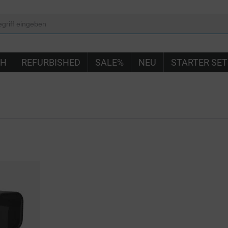
IH
REFURBISHED
SALE%
NEU
STARTER SET