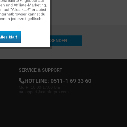
onalisierte Angebote auf
n und Affiliate-Marketing.
auf "Alles klar!" erlaubst
Inaktiv
Internetbrowser kannst du
nnen jederzeit gelöscht
Inaktiv
lles klar!
SENDEN
Inaktiv
SERVICE & SUPPORT
HOTLINE:
0511-1 69 33 60
Mo-Fr 10.00-17.00 Uhr
support@camforpro.com