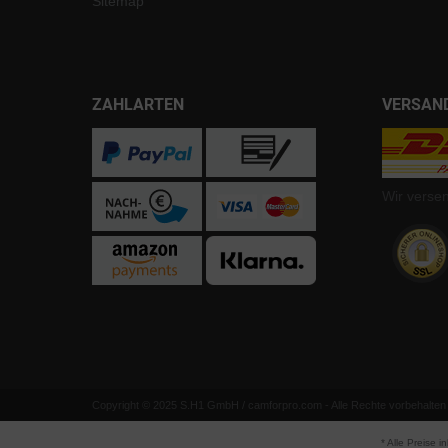
Sitemap
ZAHLARTEN
VERSAN
Wir verse
Copyright © 2025 S.H1 GmbH / camforpro.com - Alle Rechte vorbehalten
* Alle Preise i