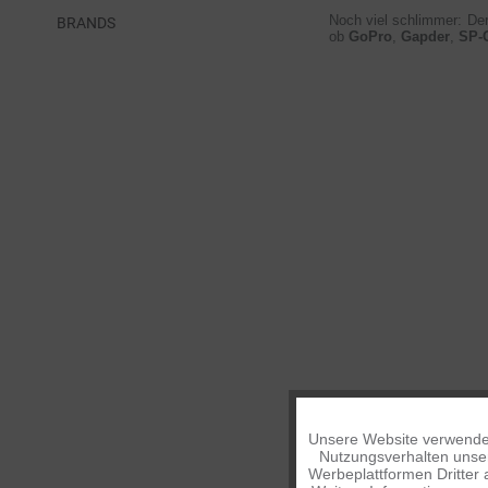
Noch viel schlimmer: De
BRANDS
ob
GoPro
,
Gapder
,
SP-
Unsere Website verwendet
Funktionale
Nutzungsverhalten unser
Werbeplattformen Dritter 