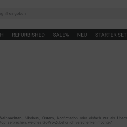
IH
REFURBISHED
SALE%
NEU
STARTER SET
E
Weihnachten
, Nikolaus,
Ostern
, Konfirmation oder einfach nur als Übe
Kopf zerbrechen, welches
GoPro
-Zubehör ich verschenken möchte?