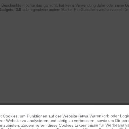
r Beschenkte möchte das garnicht, hat keine Verwendung dafür oder seine
G
Gadgets
,
DJI
oder irgendeine andere Marke. Ein Gutschein wird universell für 
 Cookies, um Funktionen auf der Website (etwa Warenkorb oder Logi
er Website zu analysieren und stetig zu verbessern, sowie um Dir pers
anzubieten. Zudem liefern diese Cookies Erkenntnisse für Werbeanalyse