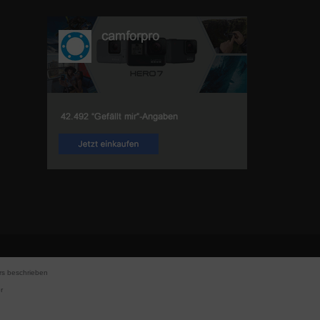
s beschrieben
r