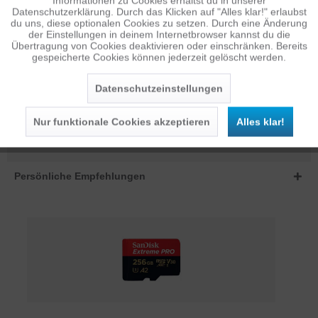
Noch mehr Freiheit für deine Shoots mit dem SP Gadgets
Informationen zu Cookies erhältst du in unserer
Datenschutzerklärung. Durch das Klicken auf "Alles klar!" erlaubst
SECTION Swivel Head! Was macht deine...
mehr
Inaktiv
Personalisierung
du uns, diese optionalen Cookies zu setzen. Durch eine Änderung
der Einstellungen in deinem Internetbrowser kannst du die
BEWERTUNGEN
0
Übertragung von Cookies deaktivieren oder einschränken. Bereits
gespeicherte Cookies können jederzeit gelöscht werden.
Inaktiv
Service
Bewertungen lesen, schreiben und diskutieren...
mehr
Datenschutzeinstellungen
ÄHNLICHE ARTIKEL
Diese Artikel sind dem Produkt ähnlich ...
mehr
Nur funktionale Cookies akzeptieren
Alles klar!
Persönliche Empfehlungen