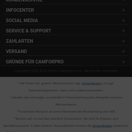
INFOCENTER
SOCIAL MEDIA
SERVICE & SUPPORT
ZAHLARTEN
VERSAND
GRÜNDE FÜR CAMFORPRO
Copyright © 2025 S.H1 GmbH / camforpro.com - Alle Rechte vorbehalten
* Alle Preise inkl. gesetzl. Mehrwertsteuer zzgl.
Versandkosten
und ggf.
Nachnahmegebühren, wenn nicht anders beschrieben
1
aktuelle oder ehemalige unverbindliche Preisempfehlung des Herstellers inklusive
Mehrwertsteuer
2
Kostenlose Retouren ab einem Warenwert der Rücksendung über 40€
3
Bezieht sich nur auf das Lieferland Deutschland. Gilt nicht für Express- und
Speditionsversand. In allen anderen Versandländern können die
Versandkosten
abweichen.
4