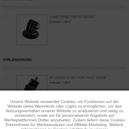
CAMFORPRO TRIPOD MOUNT
Aufpreis
: 1,48 €*
VERLÄNGERUNG
SP GADGETS SECTION PIVOT HINGE
Aufpreis
: 7,48 €*
Unsere Website verwendet Cookies, um Funktionen auf der
Aktiv
Funktionale
Website (etwa Warenkorb oder Login) zu ermöglichen, um das
Nutzungsverhalten unserer Website zu analysieren und stetig zu
verbessern, sowie um Dir personalisierte Angebote auf
Inaktiv
Tracking
Werbeplattformen Dritter anzubieten. Zudem liefern diese Cookies
BESCHREIBUNG
Erkenntnisse für Werbeanalysen und Affiliate-Marketing. Weitere