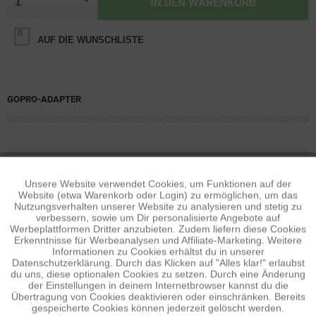
IN DEN
WARENKORB
AUF DIE WUNSCHLISTE
GOPRO-ADAPTER
BESCHREIBUNG
Unsere Website verwendet Cookies, um Funktionen auf der
Aktiv
Funktionale
Features CNC gefräst aus Aluminium Integrierte
Website (etwa Warenkorb oder Login) zu ermöglichen, um das
Schwingungsdämpfung Schwenk- und drehbarer...
mehr
Nutzungsverhalten unserer Website zu analysieren und stetig zu
verbessern, sowie um Dir personalisierte Angebote auf
Inaktiv
Tracking
Werbeplattformen Dritter anzubieten. Zudem liefern diese Cookies
BEWERTUNGEN
0
Erkenntnisse für Werbeanalysen und Affiliate-Marketing. Weitere
Bewertungen lesen, schreiben und diskutieren...
mehr
Informationen zu Cookies erhältst du in unserer
Datenschutzerklärung. Durch das Klicken auf "Alles klar!" erlaubst
Inaktiv
Personalisierung
du uns, diese optionalen Cookies zu setzen. Durch eine Änderung
ÄHNLICHE ARTIKEL
der Einstellungen in deinem Internetbrowser kannst du die
Übertragung von Cookies deaktivieren oder einschränken. Bereits
Diese Artikel sind dem Produkt ähnlich ...
mehr
gespeicherte Cookies können jederzeit gelöscht werden.
Inaktiv
Service