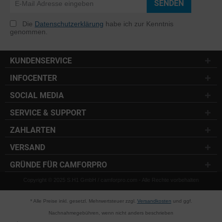
SENDEN
Die
Datenschutzerklärung
habe ich zur Kenntnis
genommen.
KUNDENSERVICE
INFOCENTER
SOCIAL MEDIA
SERVICE & SUPPORT
ZAHLARTEN
VERSAND
GRÜNDE FÜR CAMFORPRO
Copyright © 2025 S.H1 GmbH / camforpro.com - Alle Rechte vorbehalten
* Alle Preise inkl. gesetzl. Mehrwertsteuer zzgl.
Versandkosten
und ggf.
Nachnahmegebühren, wenn nicht anders beschrieben