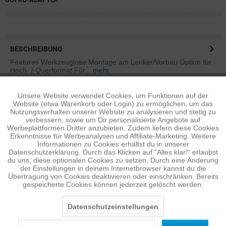
BESCHREIBUNG
Features Werkzeuglose Montage am Lenker/Vorbau Option für
Hoch- / Querformat Für...
mehr
BEWERTUNGEN
1
Unsere Website verwendet Cookies, um Funktionen auf der
Aktiv
Funktionale
Website (etwa Warenkorb oder Login) zu ermöglichen, um das
Bewertungen lesen, schreiben und diskutieren...
mehr
Nutzungsverhalten unserer Website zu analysieren und stetig zu
verbessern, sowie um Dir personalisierte Angebote auf
Inaktiv
Tracking
Werbeplattformen Dritter anzubieten. Zudem liefern diese Cookies
ÄHNLICHE ARTIKEL
Erkenntnisse für Werbeanalysen und Affiliate-Marketing. Weitere
Diese Artikel sind dem Produkt ähnlich ...
mehr
Informationen zu Cookies erhältst du in unserer
Datenschutzerklärung. Durch das Klicken auf "Alles klar!" erlaubst
Inaktiv
Personalisierung
du uns, diese optionalen Cookies zu setzen. Durch eine Änderung
der Einstellungen in deinem Internetbrowser kannst du die
Übertragung von Cookies deaktivieren oder einschränken. Bereits
gespeicherte Cookies können jederzeit gelöscht werden.
Inaktiv
Persönliche Empfehlungen
Service
Datenschutzeinstellungen