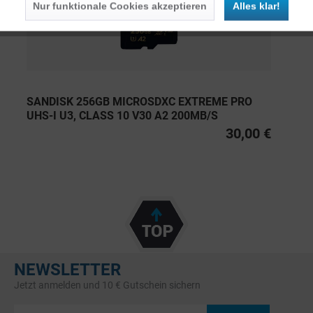
Nur funktionale Cookies akzeptieren
Alles klar!
SANDISK 256GB MICROSDXC EXTREME PRO
UHS-I U3, CLASS 10 V30 A2 200MB/S
30,00 €
NEWSLETTER
Jetzt anmelden und 10 € Gutschein sichern