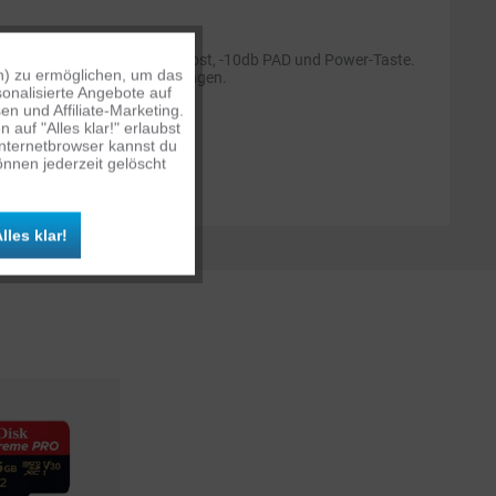
halter, +6dB Hochfrequenz-Boost, -10db PAD und Power-Taste.
n) zu ermöglichen, um das
Aktiv
sign und Broadcast-Anwendungen.
onalisierte Angebote auf
n und Affiliate-Marketing.
auf "Alles klar!" erlaubst
Inaktiv
Internetbrowser kannst du
nnen jederzeit gelöscht
Inaktiv
lles klar!
Inaktiv