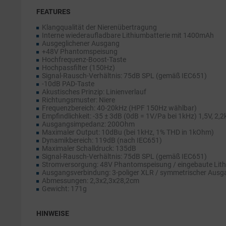
FEATURES
Klangqualität der Nierenübertragung
Interne wiederaufladbare Lithiumbatterie mit 1400mAh
Ausgeglichener Ausgang
+48V Phantomspeisung
Hochfrequenz-Boost-Taste
Hochpassfilter (150Hz)
Signal-Rausch-Verhältnis: 75dB SPL (gemäß IEC651)
-10dB PAD-Taste
Akustisches Prinzip: Linienverlauf
Richtungsmuster: Niere
Frequenzbereich: 40-20kHz (HPF 150Hz wählbar)
Empfindlichkeit: -35 ± 3dB (0dB = 1V/Pa bei 1kHz) 1,5V, 2,
Ausgangsimpedanz: 200Ohm
Maximaler Output: 10dBu (bei 1kHz, 1% THD in 1kOhm)
Dynamikbereich: 119dB (nach IEC651)
Maximaler Schalldruck: 135dB
Signal-Rausch-Verhältnis: 75dB SPL (gemäß IEC651)
Stromversorgung: 48V Phantomspeisung / eingebaute Lithi
Ausgangsverbindung: 3-poliger XLR / symmetrischer Ausgang
Abmessungen: 2,3x2,3x28,2cm
Gewicht: 171g
HINWEISE