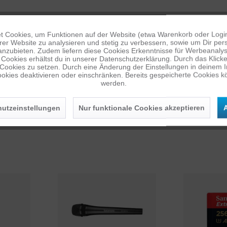
harakteristik, eingebauter wiederaufladbarer Batterie, 150Hz Tieftonsc
 Cookies, um Funktionen auf der Website (etwa Warenkorb oder Logi
R-Videoerstellung, ENG, Filmproduktion, Feldaufzeichnungen, Sound De
er Website zu analysieren und stetig zu verbessern, sowie um Dir pers
anzubieten. Zudem liefern diese Cookies Erkenntnisse für Werbeanalyse
Cookies erhältst du in unserer Datenschutzerklärung. Durch das Klicken 
 Cookies zu setzen. Durch eine Änderung der Einstellungen in deinem 
okies deaktivieren oder einschränken. Bereits gespeicherte Cookies kö
werden.
utzeinstellungen
Nur funktionale Cookies akzeptieren
A