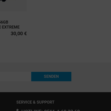
56GB
C EXTREME
U3, CLASS 10
30,00 €
0MB/S
SENDEN
SERVICE & SUPPORT