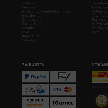
Zahlung
Teilnahme
Versand
Das ist ca
Rücksendung und Reklamation
Autorisier
Gutscheine
Teamrider
Datenschutz
Partnerp
Pickup-Store
GoPro-Ver
Kontakt
GoPro Cop
AGB
Jobs
Impressum
Sitemap
ZAHLARTEN
VERSAN
Wir verse