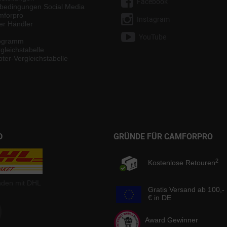
Facebook
bedingungen Social Media
mforpro
Instagram
ter Händler
YouTube
rogramm
gleichstabelle
ter-Vergleichstabelle
D
GRÜNDE FÜR CAMFORPRO
2
Kostenlose Retouren
nden mit DHL
Gratis Versand ab 100,-
€ in DE
Award Gewinner