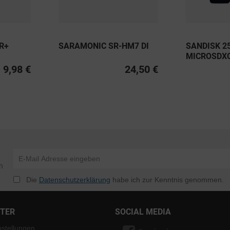
R+
SARAMONIC SR-HM7 DI
SANDISK 2
MICROSDX
PRO UHS-I 
9,98 €
24,50 €
V30 A2 20
n
Die
Datenschutzerklärung
habe ich zur Kenntnis genommen.
NTER
SOCIAL MEDIA
nstellungen