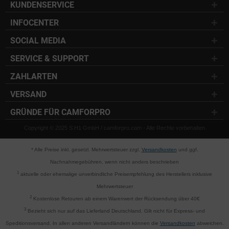
KUNDENSERVICE
INFOCENTER
SOCIAL MEDIA
SERVICE & SUPPORT
ZAHLARTEN
VERSAND
GRÜNDE FÜR CAMFORPRO
Copyright © 2025 S.H1 GmbH / camforpro.com - Alle Rechte vorbehalten
* Alle Preise inkl. gesetzl. Mehrwertsteuer zzgl.
Versandkosten
und ggf.
Nachnahmegebühren, wenn nicht anders beschrieben
1
aktuelle oder ehemalige unverbindliche Preisempfehlung des Herstellers inklusive
Mehrwertsteuer
2
Kostenlose Retouren ab einem Warenwert der Rücksendung über 40€
3
Bezieht sich nur auf das Lieferland Deutschland. Gilt nicht für Express- und
Speditionsversand. In allen anderen Versandländern können die
Versandkosten
abweichen.