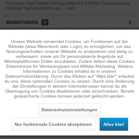
Features High Fidelity Klangqualität mit 5,8GHz-Frequenzband
Perfekte Signalstabilität und...
mehr
BEWERTUNGEN
0
Bewertungen lesen, schreiben und diskutieren...
mehr
Unsere Website verwendet Cookies, um Funktionen auf der
Aktiv
Funktionale
ÄHNLICHE ARTIKEL
Website (etwa Warenkorb oder Login) zu ermöglichen, um das
Nutzungsverhalten unserer Website zu analysieren und stetig zu
Diese Artikel sind dem Produkt ähnlich ...
mehr
verbessern, sowie um Dir personalisierte Angebote auf
Inaktiv
Tracking
Werbeplattformen Dritter anzubieten. Zudem liefern diese Cookies
Erkenntnisse für Werbeanalysen und Affiliate-Marketing. Weitere
Informationen zu Cookies erhältst du in unserer
Datenschutzerklärung. Durch das Klicken auf "Alles klar!" erlaubst
Inaktiv
Personalisierung
Persönliche Empfehlungen
du uns, diese optionalen Cookies zu setzen. Durch eine Änderung
der Einstellungen in deinem Internetbrowser kannst du die
Übertragung von Cookies deaktivieren oder einschränken. Bereits
gespeicherte Cookies können jederzeit gelöscht werden.
Inaktiv
Service
Datenschutzeinstellungen
Nur funktionale Cookies akzeptieren
Alles klar!