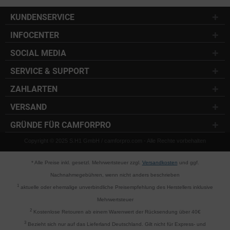
KUNDENSERVICE
INFOCENTER
SOCIAL MEDIA
SERVICE & SUPPORT
ZAHLARTEN
VERSAND
GRÜNDE FÜR CAMFORPRO
Copyright © 2025 S.H1 GmbH / camforpro.com - Alle Rechte vorbehalten
* Alle Preise inkl. gesetzl. Mehrwertsteuer zzgl.
Versandkosten
und ggf.
Nachnahmegebühren, wenn nicht anders beschrieben
1
aktuelle oder ehemalige unverbindliche Preisempfehlung des Herstellers inklusive
Mehrwertsteuer
2
Kostenlose Retouren ab einem Warenwert der Rücksendung über 40€
3
Bezieht sich nur auf das Lieferland Deutschland. Gilt nicht für Express- und