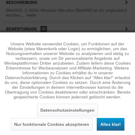
BESCHREIBUNG
Blink500: 2.4GHz Wireless Mikrofon Blink500 ist ein unglaublich
leichtes,...
mehr
BEWERTUNGEN
0
Bewertungen lesen, schreiben und diskutieren...
mehr
Unsere Website verwendet Cookies, um Funktionen auf der
Aktiv
Funktionale
Website (etwa Warenkorb oder Login) zu ermöglichen, um das
ÄHNLICHE ARTIKEL
Nutzungsverhalten unserer Website zu analysieren und stetig zu
verbessern, sowie um Dir personalisierte Angebote auf
Diese Artikel sind dem Produkt ähnlich ...
mehr
Inaktiv
Tracking
Werbeplattformen Dritter anzubieten. Zudem liefern diese Cookies
Erkenntnisse für Werbeanalysen und Affiliate-Marketing. Weitere
Informationen zu Cookies erhältst du in unserer
Datenschutzerklärung. Durch das Klicken auf "Alles klar!" erlaubst
Inaktiv
Personalisierung
du uns, diese optionalen Cookies zu setzen. Durch eine Änderung
Persönliche Empfehlungen
der Einstellungen in deinem Internetbrowser kannst du die
Übertragung von Cookies deaktivieren oder einschränken. Bereits
gespeicherte Cookies können jederzeit gelöscht werden.
Inaktiv
Service
Datenschutzeinstellungen
Nur funktionale Cookies akzeptieren
Alles klar!